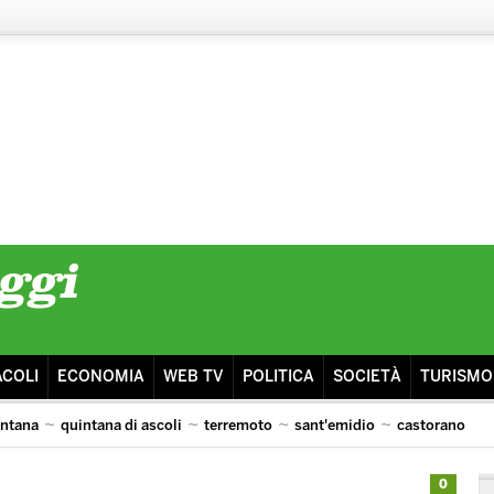
ACOLI
ECONOMIA
WEB TV
POLITICA
SOCIETÀ
TURISMO
intana
quintana di ascoli
terremoto
sant'emidio
castorano
isma
ascoli lazio
0