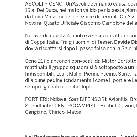
ASCOLI PICENO -Un’Ascoli decimanto causa covid-
16 al Del Duca, nel match valido per la sesta gior
da Luca Massimi della sezione di Termoli. Gli Assi
Novara. Quarto Ufficiale Giacomo Camplone della
Neroverdi a quota 4 punti e a secco di vittorie co
di Coppa Italia. Tra gli uomini di Tesser,
Davide D
dovrà riscattarsi dopo il passo falso con la Salern
Sono 21 i bianconeri convocati da Mister Bertotto
mattinata il gruppo squadra si è sottoposto
a un 
Indisponibili:
Leali, Malle, Pierini, Pucino, Saric, 
di alcune pedine fondamentali come il portiere Lea
sempre giocato e anche Tupta.
PORTIERI: Ndiaye, Sarr DIFENSORI: Avlonitis, Brosc
Spendlhofer CENTROCAMPISTI: Buchel, Cavion, Do
Cangiano, Chiricò, Matos