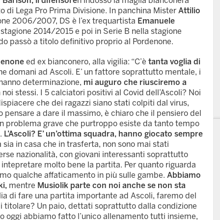
 Barison, il difensore
n indossò la maglia bianconera
o di Lega Pro Prima Divisione. In panchina Mister
Attilio
agione 2006/2007, DS è l’ex trequartista
Emanuele
 stagione 2014/2015 e poi in Serie B nella stagione
 passò a titolo definitivo proprio al Pordenone.
rdenone
ed ex bianconero, alla vigilia: “C’è
tanta voglia di
 domani ad Ascoli. E’ un fattore soprattutto mentale, i
hanno determinazione,
mi auguro che riusciremo a
noi stessi. I 5 calciatori positivi al Covid dell’Ascoli? Noi
piacere che dei ragazzi siano stati colpiti dal virus,
 pensare a dare il massimo, è chiaro che il pensiero del
i un problema grave che purtroppo esiste da tanto tempo
.
L’Ascoli? E’ un’ottima squadra, hanno giocato sempre
 sia in casa che in trasferta, non sono mai stati
verse nazionalità, con giovani interessanti soprattutto
intepretare molto bene la partita. Per quanto riguarda
amo qualche affaticamento in più sulle gambe.
Abbiamo
i,
mentre
Musiolik parte con noi anche se non sta
lia di fare una partita importante ad Ascoli, faremo del
i titolare? Un paio, dettati soprattutto dalla condizione
lo oggi abbiamo fatto l’unico allenamento tutti insieme,