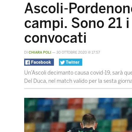
Ascoli-Pordenone
campi. Sono 21 i
convocati
DI
CHIARA POLI
—
30 OTTOBRE 2020 @ 17:57
Facebook
Twitter
Un’Ascoli decimanto causa covid-19, sarà quel
Del Duca, nel match valido per la sesta gior