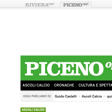
ASCOLI CALCIO
CRONACHE
CULTURA E SPETT
OGGI PARLIAMO DI
Guido Castelli
Ascoli Calcio
qu
quintana di ascoli piceno
arengo
ricostruzione
s
ASCOLI CALCIO