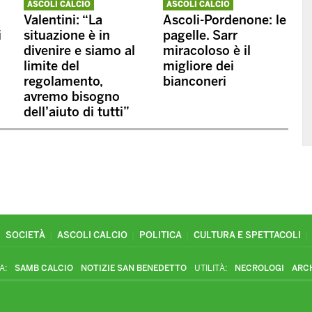
ASCOLI CALCIO
ASCOLI CALCIO
Valentini: “La
Ascoli-Pordenone: le
i
situazione è in
pagelle. Sarr
divenire e siamo al
miracoloso è il
limite del
migliore dei
regolamento,
bianconeri
avremo bisogno
dell’aiuto di tutti”
SOCIETÀ
ASCOLI CALCIO
POLITICA
CULTURA E SPETTACOLI
A:
SAMB CALCIO
NOTIZIE SAN BENEDETTO
UTILITÀ:
NECROLOGI
ARC