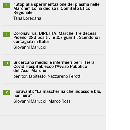
“Stop alla sperimentazione del plasma nelle
1
Marche”. Lo ha deciso il Comitato Etico
Regionale
Tana Loredana
Coronavirus, DIRETTA. Marche, tre decessi.
1
Piceno: 283 positivi e 157 guariti. Scendono i
contagiati in Italia
Giovanni Marucci
Si cercano medici e infermieri per il Fiera
3
Covid Hospital: ecco l’Avviso Pubblico
dell’Asur Marche
benitor, fabitesto, Nazzareno Perotti
Fioravanti: “La mascherina che indosso è blu,
2
non nera”
Giovanni Marucci, Marco Rossi