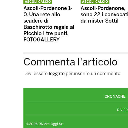
ASCOLI CALCIO
ASCOLI CALCIO
Ascoli-Pordenone 1-
Ascoli-Pordenone,
0. Una rete allo
sono 22 i convocat
scadere di
da mister Sottil
Baschirotto regala al
Picchio i tre punti.
FOTOGALLERY
Commenta l'articolo
Devi essere
loggato
per inserire un commento.
CRONACHE
RIVIER
©2026 Riviera Oggi Srl