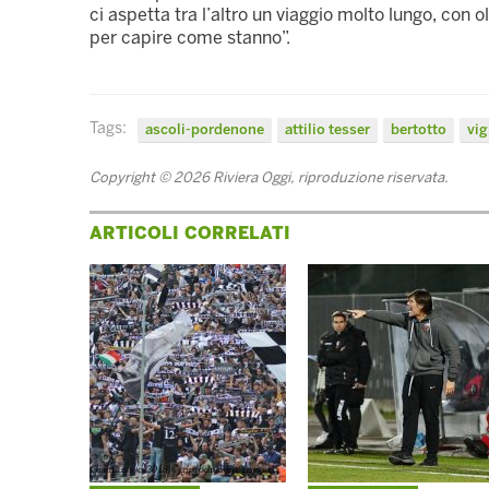
ci aspetta tra l’altro un viaggio molto lungo, con 
per capire come stanno”.
Tags:
ascoli-pordenone
attilio tesser
bertotto
vig
Copyright © 2026 Riviera Oggi, riproduzione riservata.
ARTICOLI CORRELATI