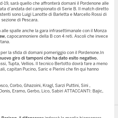
19, sarà quello che affronterà domani il Pordenone alle
nata d’andata del campionato di Serie B. Il match diretto
stenti sono Luigi Lanotte di Barletta e Marcello Rossi di
 sezione di Pescara.
n alle spalle anche la gara infrasettimanale con il Monza
iaw
, capocannoniere della B con 4 reti. Ascoli che invece
itana.
 per la sfida di domani pomeriggio con il Pordenone.In
nuovo giro di tamponi che ha dato esito negativo.
Tassi, Tupta, Vellios. Il tecnico Bertotto dovrà fare a meno
li, capitan Pucino, Saric e Pierini che fin qui hanno
o, Corbo, Ghazoini, Kragl, Sarzi Puttini, Sini ,
nis, Eramo, Gerbo, Lico, Sabiri ATTACCANTI: Bajic,