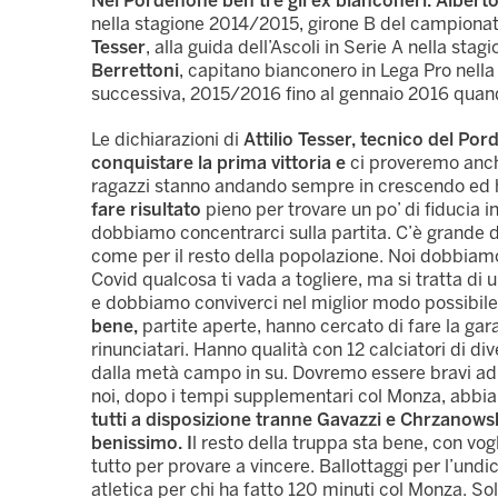
Nel Pordenone ben tre gli ex bianconeri.
Alberto
nella stagione 2014/2015, girone B del campionat
Tesser
, alla guida dell’Ascoli in Serie A nella st
Berrettoni
, capitano bianconero in Lega Pro nella
successiva, 2015/2016 fino al gennaio 2016 quando
Le dichiarazioni di
Attilio Tesser, tecnico del Po
conquistare la prima vittoria e
ci proveremo anche
ragazzi stanno andando sempre in crescendo ed 
fare risultato
pieno per trovare un po’ di fiducia in 
dobbiamo concentrarci sulla partita. C’è grande dis
come per il resto della popolazione. Noi dobbiamo
Covid qualcosa ti vada a togliere, ma si tratta d
e dobbiamo conviverci nel miglior modo possibile
bene,
partite aperte, hanno cercato di fare la gara
rinunciatari. Hanno qualità con 12 calciatori di di
dalla metà campo in su. Dovremo essere bravi ad 
noi, dopo i tempi supplementari col Monza, abbi
tutti a disposizione tranne Gavazzi e Chrzanowsk
benissimo. I
l resto della truppa sta bene, con vog
tutto per provare a vincere. Ballottaggi per l’undic
atletica per chi ha fatto 120 minuti col Monza. So