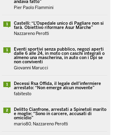
andava fatto”
Pier Paolo Flammini
Castelli: “L’Ospedale unico di Pagliare non si
1
farà. Obiettivo riformare Asur Marche”
Nazzareno Perotti
Eventi sportivi senza pubblico, negozi aperti
1
dalle 6 alle 24, in moto con caschi integrali o
almeno una mascherina, in auto con i Dpi se
non conviventi
Giovanni Marucci
Decessi Rsa Offida, il legale dell’infermiere
1
arrestato: “Non emerge alcun movente”
fabitesto
Delitto Cianfrone, arrestati a Spinetoli marito
2
e moglie: “Sono in carcere, accusati di
omicidio”
mario80, Nazzareno Perotti