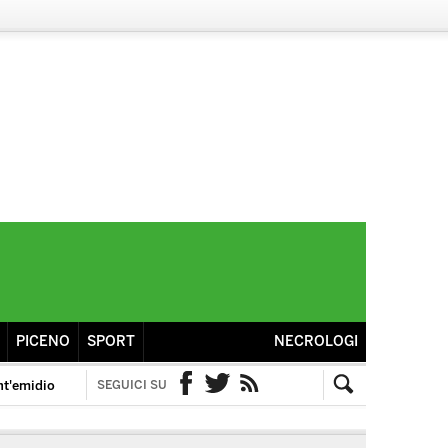
PICENO
SPORT
NECROLOGI
nt'emidio
SEGUICI SU
Facebook
Twitter
RSS
Cerca