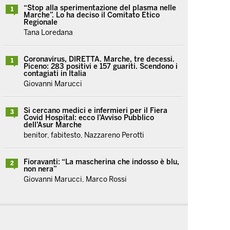
“Stop alla sperimentazione del plasma nelle
1
Marche”. Lo ha deciso il Comitato Etico
Regionale
Tana Loredana
Coronavirus, DIRETTA. Marche, tre decessi.
1
Piceno: 283 positivi e 157 guariti. Scendono i
contagiati in Italia
Giovanni Marucci
Si cercano medici e infermieri per il Fiera
3
Covid Hospital: ecco l’Avviso Pubblico
dell’Asur Marche
benitor, fabitesto, Nazzareno Perotti
Fioravanti: “La mascherina che indosso è blu,
2
non nera”
Giovanni Marucci, Marco Rossi