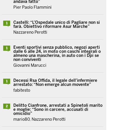
andava fatto”
Pier Paolo Flammini
Castelli: “L’Ospedale unico di Pagliare non si
1
farà. Obiettivo riformare Asur Marche”
Nazzareno Perotti
Eventi sportivi senza pubblico, negozi aperti
1
dalle 6 alle 24, in moto con caschi integrali o
almeno una mascherina, in auto con i Dpi se
non conviventi
Giovanni Marucci
Decessi Rsa Offida, il legale dell’infermiere
1
arrestato: “Non emerge alcun movente”
fabitesto
Delitto Cianfrone, arrestati a Spinetoli marito
2
e moglie: “Sono in carcere, accusati di
omicidio”
mario80, Nazzareno Perotti