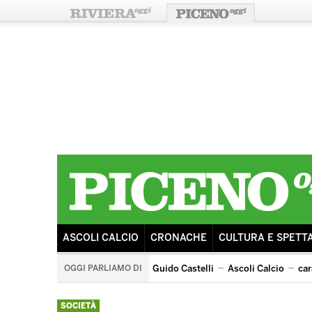
ASCOLI CALCIO
CRONACHE
CULTURA E SPETT
OGGI PARLIAMO DI
Guido Castelli
Ascoli Calcio
car
arengo
ricostruzione
sisma
tributo ai pooh
SOCIETÀ