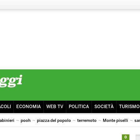
ACOLI
ECONOMIA
WEB TV
POLITICA
SOCIETÀ
TURISMO
abinieri
pooh
piazza del popolo
terremoto
Monte piselli
sa
0