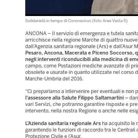
Solidarietà in tempo di Coronavirus (foto Area Vasta 5)
ANCONA – Il servizio di emergenza e tutela sanita
arricchisce nella regione Marche di quattro nuove 
dall’Agenzia sanitaria regionale (Ars) e dall’Asur
Pesaro, Ancona, Macerata e Piceno Soccorso, qu
negli interventi riconducibili alla medicina di e
campo, come Postazioni mediche avanzate di primo
obsolete e usurate in quanto utilizzate nel corso d
Marche-Umbria del 2016.
“Ci prepariamo a intervenire per eventuali e non 
l’assessore alla Salute Filippo Saltamartini –
dand
vari Servizi, che potranno garantire risposte e pr
intervento, nella nostra Regione o anche nelle es
L’Azienda sanitaria regionale Ars
ha acquisito le 
garantendo le funzioni di raccordo tra le Centrali 
Protezione Civile e l’Asur.