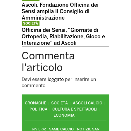
Ascoli, Fondazione Officina dei
Sensi amplia il Consiglio di
Amministrazione
SOCIETÀ
Officina dei Sensi, “Giornate di
Ortopedia, Riabilitazione, Gioco e
Interazione” ad Ascoli
Commenta
l'articolo
Devi essere
loggato
per inserire un
commento.
CRONACHE
SOCIETÀ
ASCOLI CALCIO
POLITICA
CULTURA E SPETTACOLI
ECONOMIA
RIVIERA:
SAMB CALCIO
NOTIZIE SAN