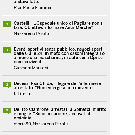
andava fatto”
Pier Paolo Flammini
Castelli: “L’Ospedale unico di Pagliare non si
1
farà. Obiettivo riformare Asur Marche”
Nazzareno Perotti
Eventi sportivi senza pubblico, negozi aperti
1
dalle 6 alle 24, in moto con caschi integrali o
almeno una mascherina, in auto con i Dpi se
non conviventi
Giovanni Marucci
Decessi Rsa Offida, il legale dell’infermiere
1
arrestato: “Non emerge alcun movente”
fabitesto
Delitto Cianfrone, arrestati a Spinetoli marito
2
e moglie: “Sono in carcere, accusati di
omicidio”
mario80, Nazzareno Perotti