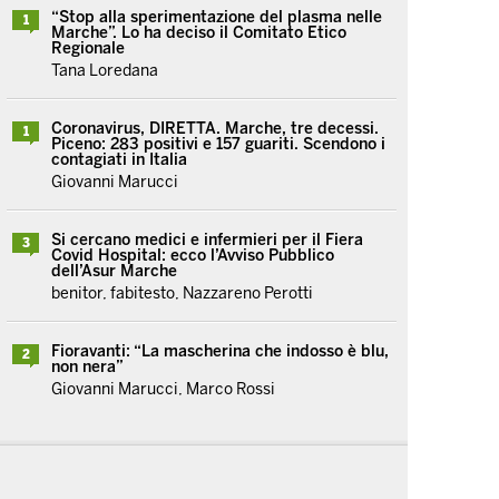
“Stop alla sperimentazione del plasma nelle
1
Marche”. Lo ha deciso il Comitato Etico
Regionale
Tana Loredana
Coronavirus, DIRETTA. Marche, tre decessi.
1
Piceno: 283 positivi e 157 guariti. Scendono i
contagiati in Italia
Giovanni Marucci
Si cercano medici e infermieri per il Fiera
3
Covid Hospital: ecco l’Avviso Pubblico
dell’Asur Marche
benitor, fabitesto, Nazzareno Perotti
Fioravanti: “La mascherina che indosso è blu,
2
non nera”
Giovanni Marucci, Marco Rossi