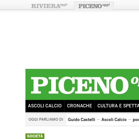
ASCOLI CALCIO
CRONACHE
CULTURA E SPETT
OGGI PARLIAMO DI
Guido Castelli
Ascoli Calcio
po
arengo
ricostruzione
sisma
tributo ai pooh
SOCIETÀ