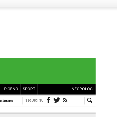
PICENO
SPORT
NECROLOGI
astorano
SEGUICI SU
Facebook
Twitter
RSS
Cerca