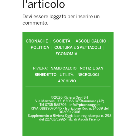
l'articolo
Devi essere
loggato
per inserire un
commento.
CRONACHE
SOCIETÀ
ASCOLI CALCIO
POLITICA
CULTURA E SPETTACOLI
ECONOMIA
RIVIERA:
SAMB CALCIO
NOTIZIE SAN
BENEDETTO
UTILITÀ:
NECROLOGI
ARCHIVIO
©2026 Riviera Oggi Srl
Via Manzoni, 33, 63066 Grottammare (AP)
Tel 0735 585706 -
info@picenooggi.it
P.IVA 01889070445 - Iscrizione Roc n. 14639 del
30/09/2006
Supplemento a Riviera Oggi: iscr. reg. stampa n. 298
del 22/01/1992-Trib. di Ascoli Piceno