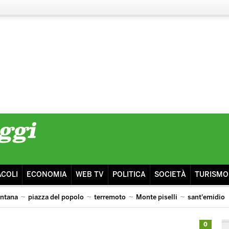
ACOLI
ECONOMIA
WEB TV
POLITICA
SOCIETÀ
TURISMO
intana
piazza del popolo
terremoto
Monte piselli
sant'emidio
 ai pooh
0