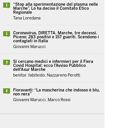
“Stop alla sperimentazione del plasma nelle
1
Marche”. Lo ha deciso il Comitato Etico
Regionale
Tana Loredana
Coronavirus, DIRETTA. Marche, tre decessi.
1
Piceno: 283 positivi e 157 guariti. Scendono i
contagiati in Italia
Giovanni Marucci
Si cercano medici e infermieri per il Fiera
3
Covid Hospital: ecco l’Avviso Pubblico
dell’Asur Marche
benitor, fabitesto, Nazzareno Perotti
Fioravanti: “La mascherina che indosso è blu,
2
non nera”
Giovanni Marucci, Marco Rossi