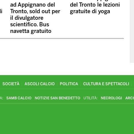
ad Appignano del
del Tronto le lezioni
di
Tronto, sold out per
gratuite di yoga
il divulgatore
scientifico. Bus
navetta gratuito
SOCIETÀ
ASCOLI CALCIO
POLITICA
CULTURA E SPETTACOLI
A:
SAMB CALCIO
NOTIZIE SAN BENEDETTO
UTILITÀ:
NECROLOGI
ARC