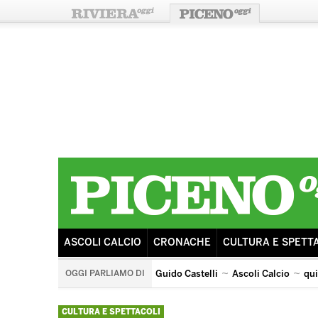
ASCOLI CALCIO
CRONACHE
CULTURA E SPETT
OGGI PARLIAMO DI
Guido Castelli
Ascoli Calcio
qu
castorano
arengo
ricostruzione
sisma
tributo
CULTURA E SPETTACOLI