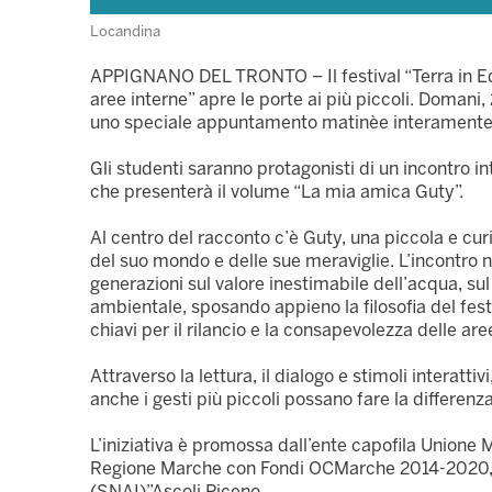
Locandina
APPIGNANO DEL TRONTO – Il festival “Terra in Equil
aree interne” apre le porte ai più piccoli. Domani,
uno speciale appuntamento matinèe interamente de
Gli studenti saranno protagonisti di un incontro in
che presenterà il volume “La mia amica Guty”.
Al centro del racconto c’è Guty, una piccola e cu
del suo mondo e delle sue meraviglie. L’incontro na
generazioni sul valore inestimabile dell’acqua, sul
ambientale, sposando appieno la filosofia del festiv
chiavi per il rilancio e la consapevolezza delle are
Attraverso la lettura, il dialogo e stimoli interatt
anche i gesti più piccoli possano fare la differenza
L’iniziativa è promossa dall’ente capofila Unione 
Regione Marche con Fondi OCMarche 2014-2020, n
(SNAI)”Ascoli Piceno.