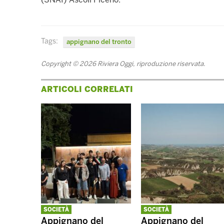
Tags:
appignano del tronto
Copyright © 2026 Riviera Oggi, riproduzione riservata.
ARTICOLI CORRELATI
SOCIETÀ
SOCIETÀ
Appignano del
Appignano del