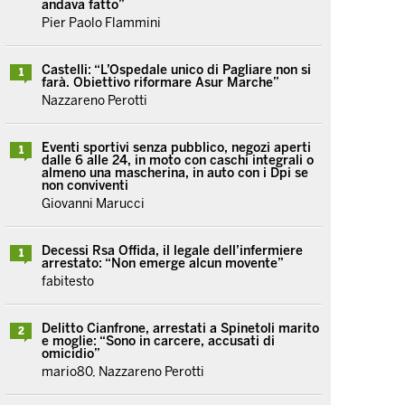
andava fatto”
Pier Paolo Flammini
Castelli: “L’Ospedale unico di Pagliare non si
1
farà. Obiettivo riformare Asur Marche”
Nazzareno Perotti
Eventi sportivi senza pubblico, negozi aperti
1
dalle 6 alle 24, in moto con caschi integrali o
almeno una mascherina, in auto con i Dpi se
non conviventi
Giovanni Marucci
Decessi Rsa Offida, il legale dell’infermiere
1
arrestato: “Non emerge alcun movente”
fabitesto
Delitto Cianfrone, arrestati a Spinetoli marito
2
e moglie: “Sono in carcere, accusati di
omicidio”
mario80, Nazzareno Perotti