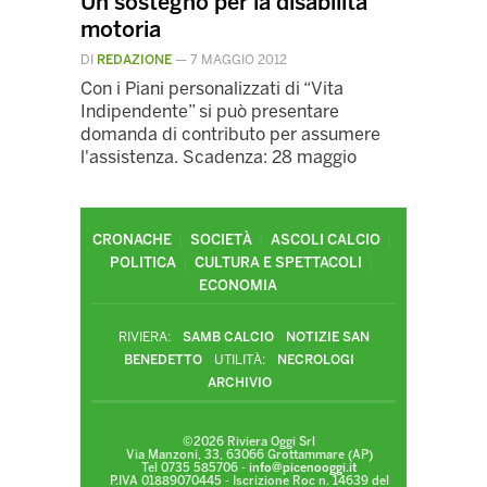
Un sostegno per la disabilità
motoria
DI
REDAZIONE
—
7 MAGGIO 2012
Con i Piani personalizzati di “Vita
Indipendente” si può presentare
domanda di contributo per assumere
l'assistenza. Scadenza: 28 maggio
CRONACHE
SOCIETÀ
ASCOLI CALCIO
POLITICA
CULTURA E SPETTACOLI
ECONOMIA
RIVIERA:
SAMB CALCIO
NOTIZIE SAN
BENEDETTO
UTILITÀ:
NECROLOGI
ARCHIVIO
©2026 Riviera Oggi Srl
Via Manzoni, 33, 63066 Grottammare (AP)
Tel 0735 585706 -
info@picenooggi.it
P.IVA 01889070445 - Iscrizione Roc n. 14639 del