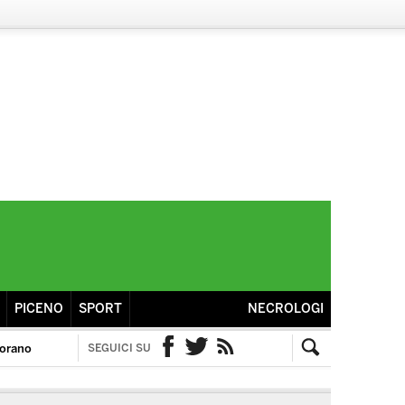
PICENO
SPORT
NECROLOGI
torano
SEGUICI SU
Facebook
Twitter
RSS
Cerca