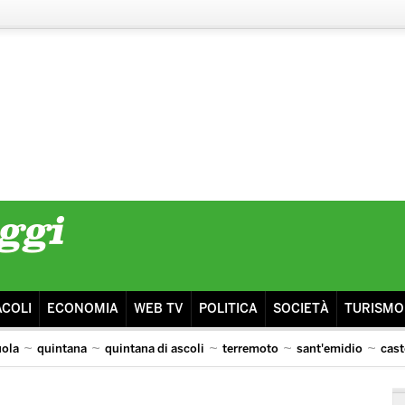
ACOLI
ECONOMIA
WEB TV
POLITICA
SOCIETÀ
TURISMO
uola
quintana
quintana di ascoli
terremoto
sant'emidio
cas