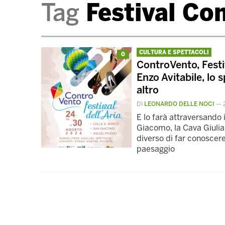
Tag
Festival Co
CULTURA E SPETTACOLI
0
ControVento, Festiv
Enzo Avitabile, lo 
altro
DI
LEONARDO DELLE NOCI
—
E lo farà attraversando
Giacomo, la Cava Giulia
diverso di far conoscere 
paesaggio