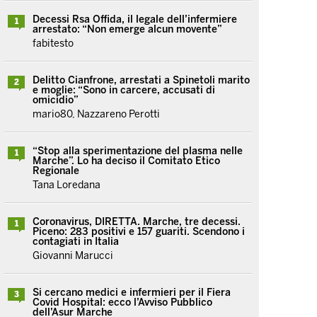
Decessi Rsa Offida, il legale dell’infermiere
1
arrestato: “Non emerge alcun movente”
fabitesto
Delitto Cianfrone, arrestati a Spinetoli marito
2
e moglie: “Sono in carcere, accusati di
omicidio”
mario80, Nazzareno Perotti
“Stop alla sperimentazione del plasma nelle
1
Marche”. Lo ha deciso il Comitato Etico
Regionale
Tana Loredana
Coronavirus, DIRETTA. Marche, tre decessi.
1
Piceno: 283 positivi e 157 guariti. Scendono i
contagiati in Italia
Giovanni Marucci
Si cercano medici e infermieri per il Fiera
3
Covid Hospital: ecco l’Avviso Pubblico
dell’Asur Marche