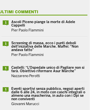
ULTIMI COMMENTI
Ascoli Piceno piange la morte di Adele
1
Cappelli
Pier Paolo Flammini
Screening di massa, ecco i punti deboli
1
dell’iniziativa delle Marche. Maffei: “Non
andava fatto”
Pier Paolo Flammini
Castelli: “L’Ospedale unico di Pagliare non si
1
farà. Obiettivo riformare Asur Marche”
Nazzareno Perotti
Eventi sportivi senza pubblico, negozi aperti
1
dalle 6 alle 24, in moto con caschi integrali o
almeno una mascherina, in auto con i Dpi se
non conviventi
Giovanni Marucci