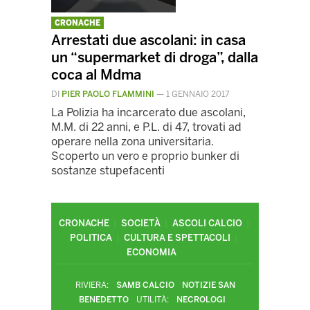
CRONACHE
Arrestati due ascolani: in casa
un “supermarket di droga”, dalla
coca al Mdma
DI
PIER PAOLO FLAMMINI
—
1 GENNAIO 2017
La Polizia ha incarcerato due ascolani,
M.M. di 22 anni, e P.L. di 47, trovati ad
operare nella zona universitaria.
Scoperto un vero e proprio bunker di
sostanze stupefacenti
CRONACHE
SOCIETÀ
ASCOLI CALCIO
POLITICA
CULTURA E SPETTACOLI
ECONOMIA
RIVIERA:
SAMB CALCIO
NOTIZIE SAN
BENEDETTO
UTILITÀ:
NECROLOGI