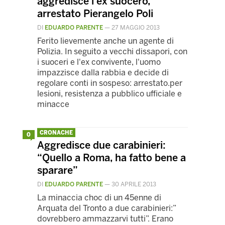
aggredisce l’ex suocero,
arrestato Pierangelo Poli
DI
EDUARDO PARENTE
—
27 MAGGIO 2013
Ferito lievemente anche un agente di
Polizia. In seguito a vecchi dissapori, con
i suoceri e l'ex convivente, l'uomo
impazzisce dalla rabbia e decide di
regolare conti in sospeso: arrestato.per
lesioni, resistenza a pubblico ufficiale e
minacce
CRONACHE
0
Aggredisce due carabinieri:
“Quello a Roma, ha fatto bene a
sparare”
DI
EDUARDO PARENTE
—
30 APRILE 2013
La minaccia choc di un 45enne di
Arquata del Tronto a due carabinieri:”
dovrebbero ammazzarvi tutti”. Erano