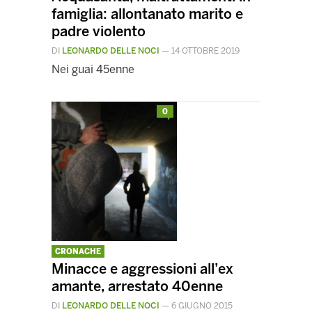
famiglia: allontanato marito e
padre violento
DI
LEONARDO DELLE NOCI
—
14 OTTOBRE 2019
Nei guai 45enne
0
CRONACHE
Minacce e aggressioni all’ex
amante, arrestato 40enne
DI
LEONARDO DELLE NOCI
—
6 GIUGNO 2015