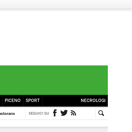
PICENO
SPORT
NECROLOGI
astorano
SEGUICI SU
Facebook
Twitter
RSS
Cerca