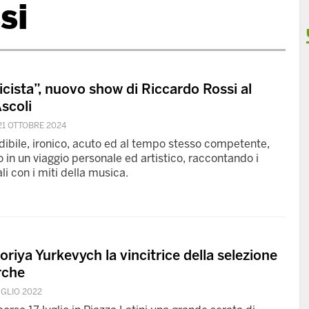
si
icista”, nuovo show di Riccardo Rossi al
scoli
21 OTTOBRE 2024
ndibile, ironico, acuto ed al tempo stesso competente,
o in un viaggio personale ed artistico, raccontando i
ali con i miti della musica.
riya Yurkevych la vincitrice della selezione
rche
UGLIO 2022