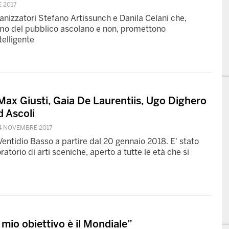
 2017
ganizzatori Stefano Artissunch e Danila Celani che,
smo del pubblico ascolano e non, promettono
telligente
 Max Giusti, Gaia De Laurentiis, Ugo Dighero
d Ascoli
4 NOVEMBRE 2017
 Ventidio Basso a partire dal 20 gennaio 2018. E' stato
atorio di arti sceniche, aperto a tutte le età che si
l mio obiettivo è il Mondiale”