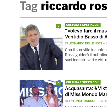
Tag
riccardo ros
CULTURA E SPETTACOLI
0
“Volevo fare il mus
Ventidio Basso di A
DI
LEONARDO DELLE NOCI
—
Con il suo stile inconfo
Rossi guiderà il pubblic
suoi incontri veri e virtu
CULTURA E SPETTACOLI
0
Acquasanta: è Vikto
di Miss Mondo Ma
DI
ANTONIO PARRONI
—
24 L