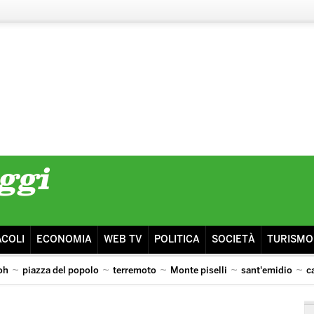
ACOLI
ECONOMIA
WEB TV
POLITICA
SOCIETÀ
TURISMO
oh
piazza del popolo
terremoto
Monte piselli
sant'emidio
c