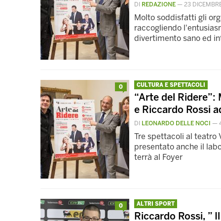
DI
REDAZIONE
—
23 DICEMBRE
Molto soddisfatti gli or
raccogliendo l'entusia
divertimento sano ed in
CULTURA E SPETTACOLI
0
“Arte del Ridere”:
e Riccardo Rossi a
DI
LEONARDO DELLE NOCI
—
Tre spettacoli al teatro
presentato anche il labor
terrà al Foyer
ALTRI SPORT
0
Riccardo Rossi, ” I