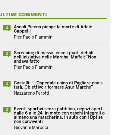
ULTIMI COMMENTI
Ascoli Piceno piange la morte di Adele
1
Cappelli
Pier Paolo Flammini
Screening di massa, ecco i punti deboli
1
dell’iniziativa delle Marche. Maffei: “Non
andava fatto”
Pier Paolo Flammini
Castelli: “L’Ospedale unico di Pagliare non si
1
farà. Obiettivo riformare Asur Marche”
Nazzareno Perotti
Eventi sportivi senza pubblico, negozi aperti
1
dalle 6 alle 24, in moto con caschi integrali o
almeno una mascherina, in auto con i Dpi se
non conviventi
Giovanni Marucci