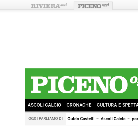
ASCOLI CALCIO
CRONACHE
CULTURA E SPETT
OGGI PARLIAMO DI
Guido Castelli
Ascoli Calcio
po
arengo
ricostruzione
sisma
tributo ai pooh