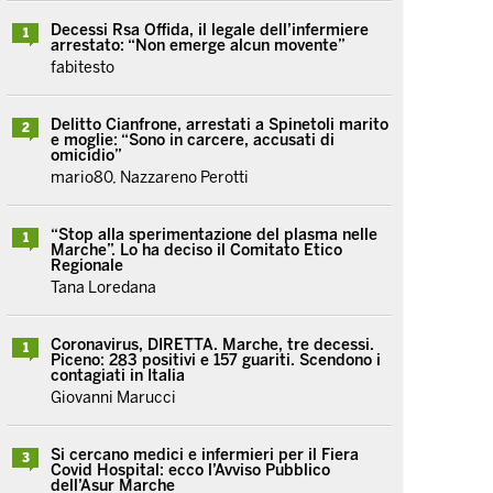
Decessi Rsa Offida, il legale dell’infermiere
1
arrestato: “Non emerge alcun movente”
fabitesto
Delitto Cianfrone, arrestati a Spinetoli marito
2
e moglie: “Sono in carcere, accusati di
omicidio”
mario80, Nazzareno Perotti
“Stop alla sperimentazione del plasma nelle
1
Marche”. Lo ha deciso il Comitato Etico
Regionale
Tana Loredana
Coronavirus, DIRETTA. Marche, tre decessi.
1
Piceno: 283 positivi e 157 guariti. Scendono i
contagiati in Italia
Giovanni Marucci
Si cercano medici e infermieri per il Fiera
3
Covid Hospital: ecco l’Avviso Pubblico
dell’Asur Marche