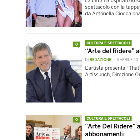
La città ha ospitato lo s
spettacolo con la tapp
da Antonella Ciocca coa
CULTURA E SPETTACOLI
0
“Arte del Ridere” a
DI
REDAZIONE
—
6 APRILE 201
L'artista presenta "That'
Artissunch, Direzione Or
CULTURA E SPETTACOLI
0
“Arte Del Ridere” 
abbonamenti