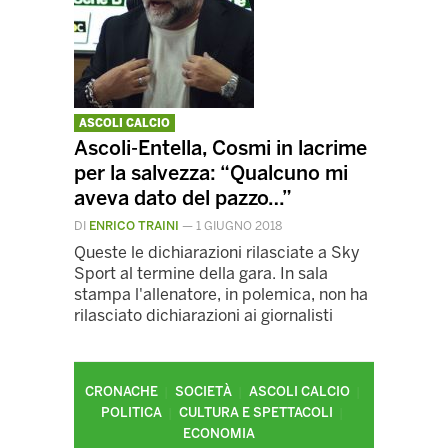
ASCOLI CALCIO
Ascoli-Entella, Cosmi in lacrime
per la salvezza: “Qualcuno mi
aveva dato del pazzo…”
DI
ENRICO TRAINI
—
1 GIUGNO 2018
Queste le dichiarazioni rilasciate a Sky
Sport al termine della gara. In sala
stampa l'allenatore, in polemica, non ha
rilasciato dichiarazioni ai giornalisti
CRONACHE
SOCIETÀ
ASCOLI CALCIO
POLITICA
CULTURA E SPETTACOLI
ECONOMIA