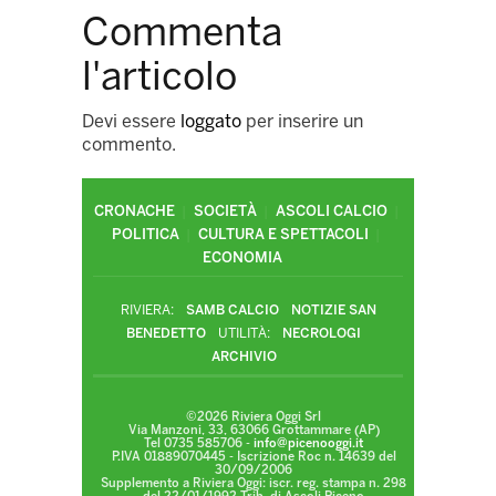
Commenta
l'articolo
Devi essere
loggato
per inserire un
commento.
CRONACHE
SOCIETÀ
ASCOLI CALCIO
POLITICA
CULTURA E SPETTACOLI
ECONOMIA
RIVIERA:
SAMB CALCIO
NOTIZIE SAN
BENEDETTO
UTILITÀ:
NECROLOGI
ARCHIVIO
©2026 Riviera Oggi Srl
Via Manzoni, 33, 63066 Grottammare (AP)
Tel 0735 585706 -
info@picenooggi.it
P.IVA 01889070445 - Iscrizione Roc n. 14639 del
30/09/2006
Supplemento a Riviera Oggi: iscr. reg. stampa n. 298