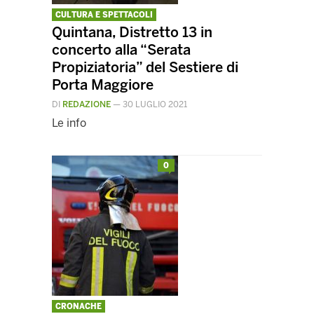
CULTURA E SPETTACOLI
Quintana, Distretto 13 in
concerto alla “Serata
Propiziatoria” del Sestiere di
Porta Maggiore
DI
REDAZIONE
—
30 LUGLIO 2021
Le info
0
CRONACHE