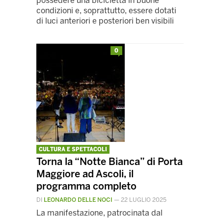
possedere una bicicletta in buone
condizioni e, soprattutto, essere dotati
di luci anteriori e posteriori ben visibili
0
CULTURA E SPETTACOLI
Torna la “Notte Bianca” di Porta
Maggiore ad Ascoli, il
programma completo
DI
LEONARDO DELLE NOCI
—
22 LUGLIO 2025
La manifestazione, patrocinata dal