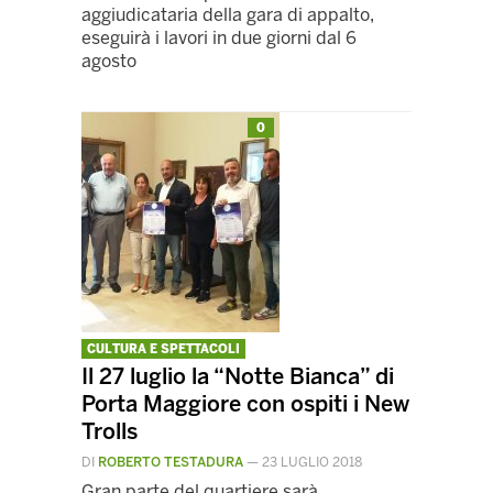
aggiudicataria della gara di appalto,
eseguirà i lavori in due giorni dal 6
agosto
0
CULTURA E SPETTACOLI
Il 27 luglio la “Notte Bianca” di
Porta Maggiore con ospiti i New
Trolls
DI
ROBERTO TESTADURA
—
23 LUGLIO 2018
Gran parte del quartiere sarà