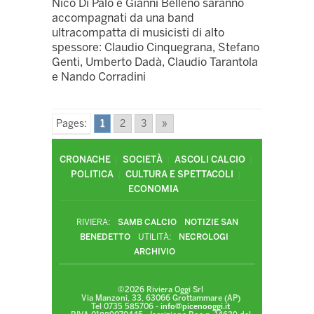
Nico Di Palo e Gianni Belleno saranno
accompagnati da una band
ultracompatta di musicisti di alto
spessore: Claudio Cinquegrana, Stefano
Genti, Umberto Dadà, Claudio Tarantola
e Nando Corradini
Pages:
1
2
3
»
CRONACHE
SOCIETÀ
ASCOLI CALCIO
POLITICA
CULTURA E SPETTACOLI
ECONOMIA
RIVIERA:
SAMB CALCIO
NOTIZIE SAN
BENEDETTO
UTILITÀ:
NECROLOGI
ARCHIVIO
©2026 Riviera Oggi Srl
Via Manzoni, 33, 63066 Grottammare (AP)
Tel 0735 585706 -
info@picenooggi.it