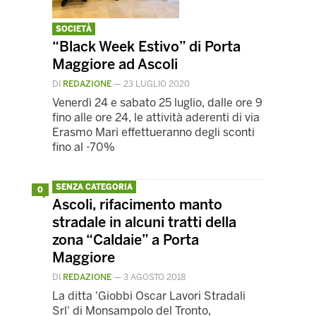
SOCIETÀ
“Black Week Estivo” di Porta
Maggiore ad Ascoli
DI
REDAZIONE
—
23 LUGLIO 2020
Venerdì 24 e sabato 25 luglio, dalle ore 9
fino alle ore 24, le attività aderenti di via
Erasmo Mari effettueranno degli sconti
fino al -70%
SENZA CATEGORIA
0
Ascoli, rifacimento manto
stradale in alcuni tratti della
zona “Caldaie” a Porta
Maggiore
DI
REDAZIONE
—
3 AGOSTO 2018
La ditta 'Giobbi Oscar Lavori Stradali
Srl' di Monsampolo del Tronto,