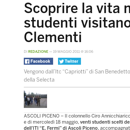
Scoprire la vita m
studenti visitan
Clementi
DI
REDAZIONE
—
19 MAGGIO 2011 @ 16:06
Facebook
Twitter
Vengono dall’Itc “Capriotti” di San Benedetto 
della Selecta
ASCOLI PICENO – Il colonnello Ciro Annicchiarico a
e di mercoledì 18 maggio,
venti studenti scelti d
dell’ITI “E. Fermi” di Ascoli Piceno
, accompagnat