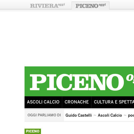
ASCOLI CALCIO
CRONACHE
CULTURA E SPETT
OGGI PARLIAMO DI
Guido Castelli
Ascoli Calcio
po
ricostruzione
sisma
ascoli lazio
tributo ai pooh
PICENO