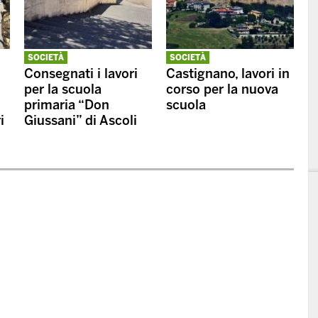
SOCIETÀ
SOCIETÀ
Consegnati i lavori
Castignano, lavori in
per la scuola
corso per la nuova
primaria “Don
scuola
i
Giussani” di Ascoli