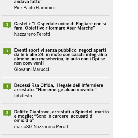
andava fatto”
Pier Paolo Flammini
Castelli: “L’Ospedale unico di Pagliare non si
1
farà. Obiettivo riformare Asur Marche”
Nazzareno Perotti
Eventi sportivi senza pubblico, negozi aperti
1
dalle 6 alle 24, in moto con caschi integrali o
almeno una mascherina, in auto con i Dpi se
non conviventi
Giovanni Marucci
Decessi Rsa Offida, il legale dell’infermiere
1
arrestato: “Non emerge alcun movente”
fabitesto
Delitto Cianfrone, arrestati a Spinetoli marito
2
e moglie: “Sono in carcere, accusati di
omicidio”
mario80, Nazzareno Perotti