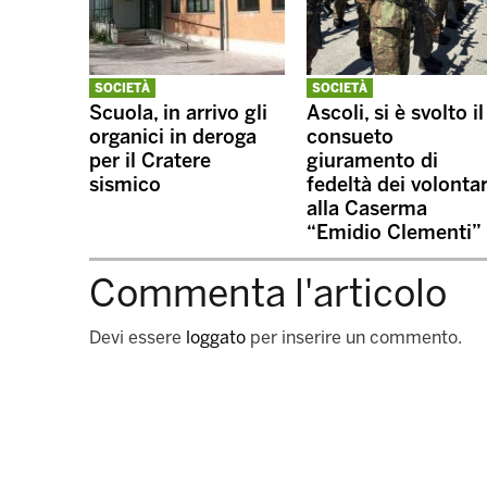
SOCIETÀ
SOCIETÀ
Scuola, in arrivo gli
Ascoli, si è svolto il
organici in deroga
consueto
per il Cratere
giuramento di
sismico
fedeltà dei volontar
alla Caserma
“Emidio Clementi”
Commenta l'articolo
Devi essere
loggato
per inserire un commento.