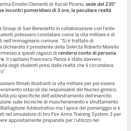
caserma Emidio Clementi di Ascoli Piceno,
sede del 235°
 incontri pomeridiani di 3 ore, la peculiare realtà
ta Group di San Benedetto in collaborazione con l’ente
denti potessero constatare come la vita militare e di
i nell’immaginario comune. “Si è trattato di
 dichiarato il presidente della Selecta Roberto Morello
ermesso a questi ragazzi di
rendersi conto di persona
re.
Il capitano Francesco Panza è stato davvero
ità degli studenti presi dalla realtà che li circondava.
o”.
onare filmati illustranti la vita militare per poi essere
eramento ostacoli dai responsabili del Nucleo ginnico.
ività più specifiche dell’addestramento dell’esercito
 lezione sulle tecniche di mascheramento e sfruttamento
 Battaglione Addestrativo ma l’apice del pomeriggio si è
i nel simulatore di tiro Fire Arms Training System 3 per
i vere appositamente preparate per l’utilizzo nel