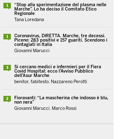
“Stop alla sperimentazione del plasma nelle
1
Marche”. Lo ha deciso il Comitato Etico
Regionale
Tana Loredana
Coronavirus, DIRETTA. Marche, tre decessi.
1
Piceno: 283 positivi e 157 guariti. Scendono i
contagiati in Italia
Giovanni Marucci
Si cercano medici e infermieri per il Fiera
3
Covid Hospital: ecco l’Avviso Pubblico
dell’Asur Marche
benitor, fabitesto, Nazzareno Perotti
Fioravanti: “La mascherina che indosso è blu,
2
non nera”
Giovanni Marucci, Marco Rossi