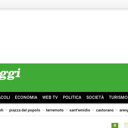
ACOLI
ECONOMIA
WEB TV
POLITICA
SOCIETÀ
TURISMO
oh
piazza del popolo
terremoto
sant'emidio
castorano
aren
0