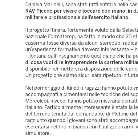
Daniela Marinelli, sono stati fatti entrare nella 
RAV Piceno per vivere e toccare con mano, in due
militare e professionale dell’esercito italiano.
Il progetto Itinera, fortemente voluto dalla Selec
nazionale Formatemp, ha fatto in modo che 20 stu
caserma fosse diversa da alcuni stereotipi radicat
un’esperienza formativa davvero interessante – ha
– lontana dall’insegnamento quotidiano che ha p
di cosa vuol dire intraprendere la carriera milita
disponibile nel mettersi a disposizione delle curios
Un progetto che siamo sicuri sarà ripetuto in futur
Nel pomeriggio di lunedì i ragazzi hanno potuto visi
accompagnati a cimentarsi nelle tecniche del sup
Mercoledì, invece, hanno potuto misurarsi con att
italiano. Particolarmente interessante è stata la
del terreno tenuta dal comandante di Plotone del
raggiunto quando i giovani sono stati accompagnat
esercitarsi nel tiro in bianco con l’utilizzo di arm
simulatore.