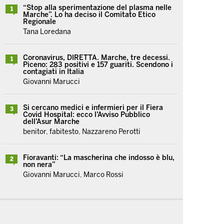
“Stop alla sperimentazione del plasma nelle
1
Marche”. Lo ha deciso il Comitato Etico
Regionale
Tana Loredana
Coronavirus, DIRETTA. Marche, tre decessi.
1
Piceno: 283 positivi e 157 guariti. Scendono i
contagiati in Italia
Giovanni Marucci
Si cercano medici e infermieri per il Fiera
3
Covid Hospital: ecco l’Avviso Pubblico
dell’Asur Marche
benitor, fabitesto, Nazzareno Perotti
Fioravanti: “La mascherina che indosso è blu,
2
non nera”
Giovanni Marucci, Marco Rossi