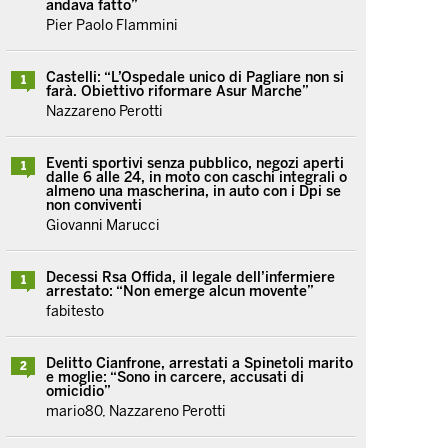
andava fatto”
Pier Paolo Flammini
Castelli: “L’Ospedale unico di Pagliare non si
1
farà. Obiettivo riformare Asur Marche”
Nazzareno Perotti
Eventi sportivi senza pubblico, negozi aperti
1
dalle 6 alle 24, in moto con caschi integrali o
almeno una mascherina, in auto con i Dpi se
non conviventi
Giovanni Marucci
Decessi Rsa Offida, il legale dell’infermiere
1
arrestato: “Non emerge alcun movente”
fabitesto
Delitto Cianfrone, arrestati a Spinetoli marito
2
e moglie: “Sono in carcere, accusati di
omicidio”
mario80, Nazzareno Perotti