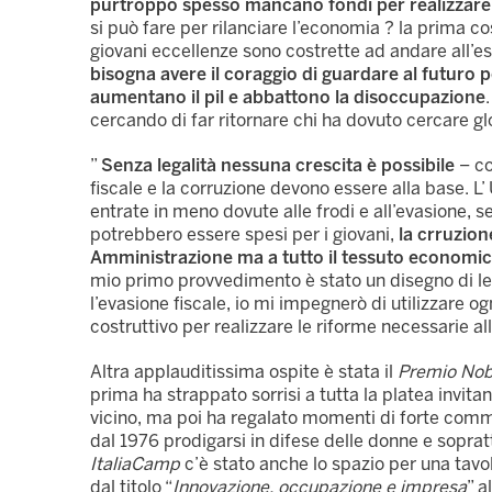
purtroppo spesso mancano fondi per realizzare q
si può fare per rilanciare l’economia ? la prima co
giovani eccellenze sono costrette ad andare all’e
bisogna avere il coraggio di guardare al futuro p
aumentano il pil e abbattono la disoccupazione
cercando di far ritornare chi ha dovuto cercare glor
”
Senza legalità nessuna crescita è possibile
– co
fiscale e la corruzione devono essere alla base. L’
entrate in meno dovute alle frodi e all’evasione, s
potrebbero essere spesi per i giovani,
la crruzion
Amministrazione ma a tutto il tessuto economico 
mio primo provvedimento è stato un disegno di legg
l’evasione fiscale, io mi impegnerò di utilizzare o
costruttivo per realizzare le riforme necessarie al
Altra applauditissima ospite è stata il
Premio Nobe
prima ha strappato sorrisi a tutta la platea invitan
vicino, ma poi ha regalato momenti di forte comm
dal 1976 prodigarsi in difese delle donne e soprat
ItaliaCamp
c’è stato anche lo spazio per una tavo
dal titolo “
Innovazione, occupazione e impresa
” a