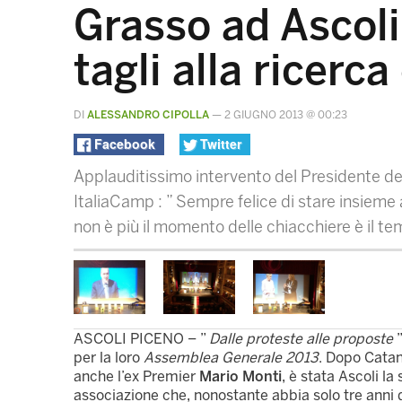
Grasso ad Ascoli:
tagli alla ricerc
DI
ALESSANDRO CIPOLLA
—
2 GIUGNO 2013 @ 00:23
Facebook
Twitter
Applauditissimo intervento del Presidente d
ItaliaCamp : ” Sempre felice di stare insieme a
non è più il momento delle chiacchiere è il te
ASCOLI PICENO – ”
Dalle proteste alle proposte
”
per la loro
Assemblea Generale 2013
. Dopo Catan
anche l’ex Premier
Mario Monti
, è stata Ascoli la
associazione che, nonostante abbia solo tre anni d