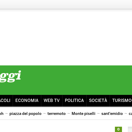
ACOLI
ECONOMIA
WEB TV
POLITICA
SOCIETÀ
TURISMO
oh
piazza del popolo
terremoto
Monte piselli
sant'emidio
c
0