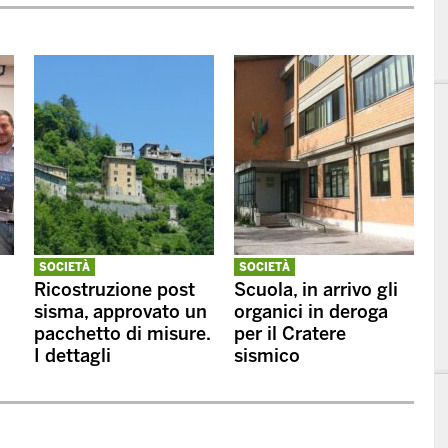
SOCIETÀ
SOCIETÀ
Ricostruzione post
Scuola, in arrivo gli
sisma, approvato un
organici in deroga
pacchetto di misure.
per il Cratere
I dettagli
sismico