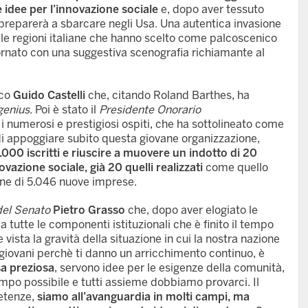
idee per l’innovazione sociale
e, dopo aver tessuto
preparerà a sbarcare negli Usa. Una autentica invasione
 le regioni italiane che hanno scelto come palcoscenico
ornato con una suggestiva scenografia richiamante al
aco
Guido Castelli
che, citando Roland Barthes, ha
enius
. Poi è stato il
Presidente Onorario
i numerosi e prestigiosi ospiti, che ha sottolineato come
i appoggiare subito questa giovane organizzazione,
2.000 iscritti e riuscire a muovere un indotto di 20
ovazione sociale, già 20 quelli realizzati
come quello
ione di 5.046 nuove imprese.
del Senato
Pietro Grasso
che, dopo aver elogiato le
a tutte le componenti istituzionali che è finito il tempo
vista la gravità della situazione in cui la nostra nazione
 giovani perchè ti danno un arricchimento continuo, è
sa preziosa
, servono idee per le esigenze della comunità,
po possibile e tutti assieme dobbiamo provarci. Il
petenze,
siamo all’avanguardia in molti campi, ma