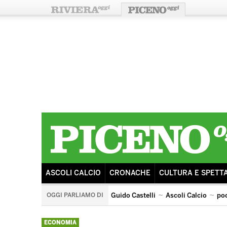
ASCOLI CALCIO
CRONACHE
CULTURA E SPETT
OGGI PARLIAMO DI
Guido Castelli
Ascoli Calcio
po
arengo
ricostruzione
sisma
tributo ai pooh
ECONOMIA