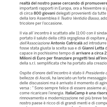
realtà del nostro paese cercando di promuovere 
importanti rapporti in Europa, ora a Novembre si 
di circa
800 giovani
delegati provenienti da tutte
della loro Assemblea il
Teatro Ventidio Basso
, ad
tricolore per l’occasione.
Il via all’ incontro è scattato alle 11:00 con il sind
portato il saluto della città orgogliosa di ospitare
g
dell’Associazione
Antonio Catricalà
ad introdurre 
fosse stata giusta la scelta sua e di
Gianni Letta
d
capace in pochissimo tempo di
arrivare a circa 
Milioni di Euro per finanziare progetti tesi all’inn
della s.r.l. semplificata che ha portato alla creaz
Ospite d’onore dell’incontro è stato il
Presidente 
bellezze di Ascoli, ha lanciato un forte messaggio 
delle discussioni ma è arrivato il momento di agire 
versa : ” Sono sempre felice di essere assieme ai
come ricaricare l’energia.
ItaliaCamp è una risor
rinnovamento e modernizzazione nel più breve tem
nostro paese è ricco di di grandi menti e di com