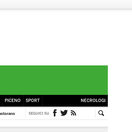
PICENO
SPORT
NECROLOGI
astorano
SEGUICI SU
Facebook
Twitter
RSS
Cerca