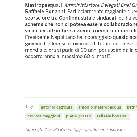
Mastropasqua
, l’
Amministartore Delegati Enel G
Raffaele Bonanni
. Particolarmente raggiante qu
scorse ore tra Confindustria e sindacati
ed ha vo
schema che non ci poteva essere collaborazione 
vicini per affrontare assieme i nemici comuni che
Presidente Napolitano ha incoraggiato questo acco
giovani di allora si ritrovarono di fronte un paes
mondiale, ora si parla di 60 anni per uscire dalla c
occorreranno al massimo 60 di mesi”.
Tags:
antonio catricala
antonio mastropasqua
beth 
monica maggioni
pietro grasso
raffaele bonanni
Copyright © 2026 Riviera Oggi, riproduzione riservata.