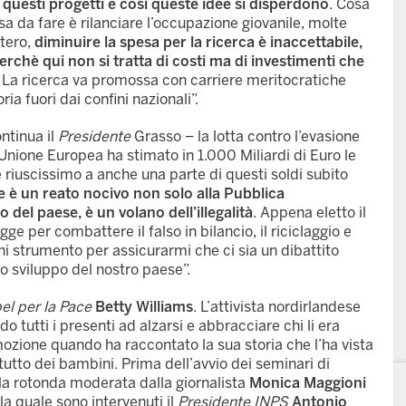
uesti progetti e così queste idee si disperdono
. Cosa
sa da fare è rilanciare l’occupazione giovanile, molte
stero,
diminuire la spesa per la ricerca è inaccettabile,
erchè qui non si tratta di costi ma di investimenti che
. La ricerca va promossa con carriere meritocratiche
ia fuori dai confini nazionali”.
ntinua il
Presidente
Grasso – la lotta contro l’evasione
 Unione Europea ha stimato in 1.000 Miliardi di Euro le
e riuscissimo a anche una parte di questi soldi subito
e è un reato nocivo non solo alla Pubblica
del paese, è un volano dell’illegalità
. Appena eletto il
e per combattere il falso in bilancio, il riciclaggio e
gni strumento per assicurarmi che ci sia un dibattito
lo sviluppo del nostro paese”.
l per la Pace
Betty Williams
. L’attivista nordirlandese
do tutti i presenti ad alzarsi e abbracciare chi li era
ozione quando ha raccontato la sua storia che l’ha vista
tutto dei bambini. Prima dell’avvio dei seminari di
la rotonda moderata dalla giornalista
Monica Maggioni
lla quale sono intervenuti il
Presidente INPS
Antonio