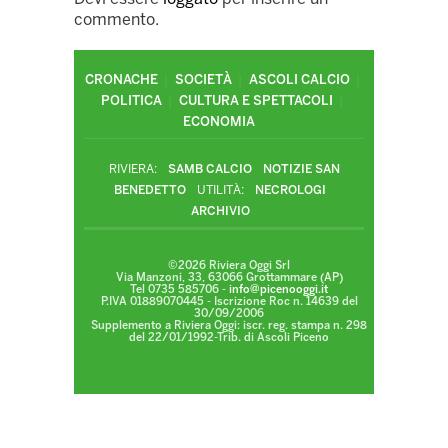
commento.
CRONACHE
SOCIETÀ
ASCOLI CALCIO
POLITICA
CULTURA E SPETTACOLI
ECONOMIA
RIVIERA:
SAMB CALCIO
NOTIZIE SAN
BENEDETTO
UTILITÀ:
NECROLOGI
ARCHIVIO
©2026 Riviera Oggi Srl
Via Manzoni, 33, 63066 Grottammare (AP)
Tel 0735 585706 -
info@picenooggi.it
P.IVA 01889070445 - Iscrizione Roc n. 14639 del
30/09/2006
Supplemento a Riviera Oggi: iscr. reg. stampa n. 298
del 22/01/1992-Trib. di Ascoli Piceno