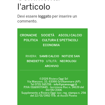
l'articolo
Devi essere
loggato
per inserire un
commento.
CRONACHE
SOCIETÀ
ASCOLI CALCIO
POLITICA
CULTURA E SPETTACOLI
ECONOMIA
RIVIERA:
SAMB CALCIO
NOTIZIE SAN
BENEDETTO
UTILITÀ:
NECROLOGI
ARCHIVIO
©2026 Riviera Oggi Srl
Via Manzoni, 33, 63066 Grottammare (AP)
Tel 0735 585706 -
info@picenooggi.it
P.IVA 01889070445 - Iscrizione Roc n. 14639 del
30/09/2006
Supplemento a Riviera Oggi: iscr. reg. stampa n. 298
del 22/01/1992-Trib. di Ascoli Piceno