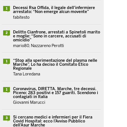
Decessi Rsa Offida, il legale dell’infermiere
1
arrestato: “Non emerge alcun movente”
fabitesto
Delitto Cianfrone, arrestati a Spinetoli marito
2
e moglie: “Sono in carcere, accusati di
omicidio”
mario80, Nazzareno Perotti
“Stop alla sperimentazione del plasma nelle
1
Marche”. Lo ha deciso il Comitato Etico
Regionale
Tana Loredana
Coronavirus, DIRETTA. Marche, tre decessi.
1
Piceno: 283 positivi e 157 guariti. Scendono i
contagiati in Italia
Giovanni Marucci
Si cercano medici e infermieri per il Fiera
3
Covid Hospital: ecco l’Avviso Pubblico
dell’Asur Marche