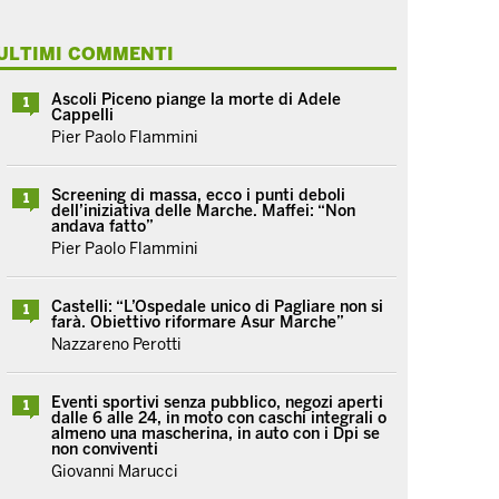
ULTIMI COMMENTI
Ascoli Piceno piange la morte di Adele
1
Cappelli
Pier Paolo Flammini
Screening di massa, ecco i punti deboli
1
dell’iniziativa delle Marche. Maffei: “Non
andava fatto”
Pier Paolo Flammini
Castelli: “L’Ospedale unico di Pagliare non si
1
farà. Obiettivo riformare Asur Marche”
Nazzareno Perotti
Eventi sportivi senza pubblico, negozi aperti
1
dalle 6 alle 24, in moto con caschi integrali o
almeno una mascherina, in auto con i Dpi se
non conviventi
Giovanni Marucci