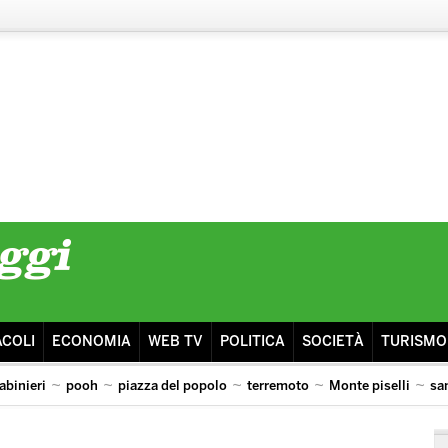
ACOLI
ECONOMIA
WEB TV
POLITICA
SOCIETÀ
TURISMO
abinieri
pooh
piazza del popolo
terremoto
Monte piselli
sa