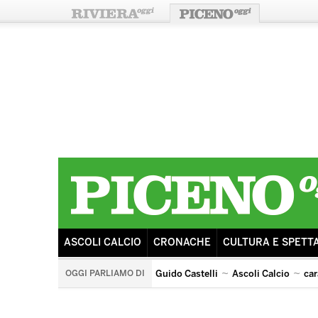
ASCOLI CALCIO
CRONACHE
CULTURA E SPETT
OGGI PARLIAMO DI
Guido Castelli
Ascoli Calcio
car
arengo
ricostruzione
sisma
tributo ai pooh