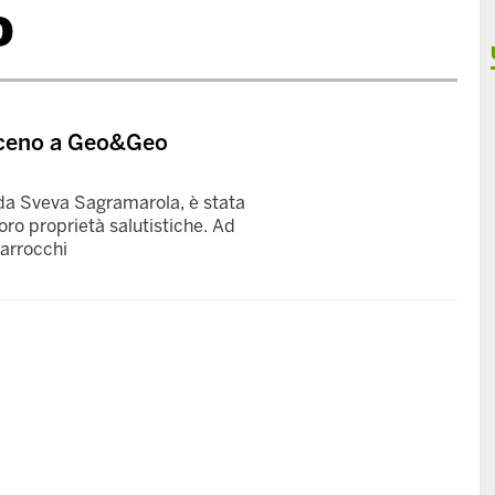
o
Piceno a Geo&Geo
da Sveva Sagramarola, è stata
 loro proprietà salutistiche. Ad
iarrocchi