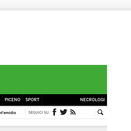
PICENO
SPORT
NECROLOGI
nt'emidio
SEGUICI SU
Facebook
Twitter
RSS
Cerca