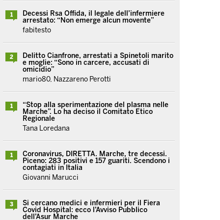
Decessi Rsa Offida, il legale dell’infermiere
1
arrestato: “Non emerge alcun movente”
fabitesto
Delitto Cianfrone, arrestati a Spinetoli marito
2
e moglie: “Sono in carcere, accusati di
omicidio”
mario80, Nazzareno Perotti
“Stop alla sperimentazione del plasma nelle
1
Marche”. Lo ha deciso il Comitato Etico
Regionale
Tana Loredana
Coronavirus, DIRETTA. Marche, tre decessi.
1
Piceno: 283 positivi e 157 guariti. Scendono i
contagiati in Italia
Giovanni Marucci
Si cercano medici e infermieri per il Fiera
3
Covid Hospital: ecco l’Avviso Pubblico
dell’Asur Marche