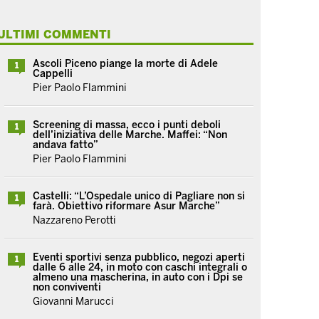
ULTIMI COMMENTI
Ascoli Piceno piange la morte di Adele
1
Cappelli
Pier Paolo Flammini
Screening di massa, ecco i punti deboli
1
dell’iniziativa delle Marche. Maffei: “Non
andava fatto”
Pier Paolo Flammini
Castelli: “L’Ospedale unico di Pagliare non si
1
farà. Obiettivo riformare Asur Marche”
Nazzareno Perotti
Eventi sportivi senza pubblico, negozi aperti
1
dalle 6 alle 24, in moto con caschi integrali o
almeno una mascherina, in auto con i Dpi se
non conviventi
Giovanni Marucci