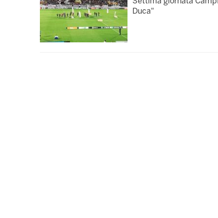
Settima giornata Campi
Duca"