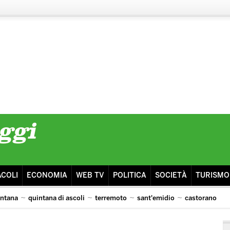
ACOLI
ECONOMIA
WEB TV
POLITICA
SOCIETÀ
TURISMO
intana
quintana di ascoli
terremoto
sant'emidio
castorano
isma
ascoli lazio