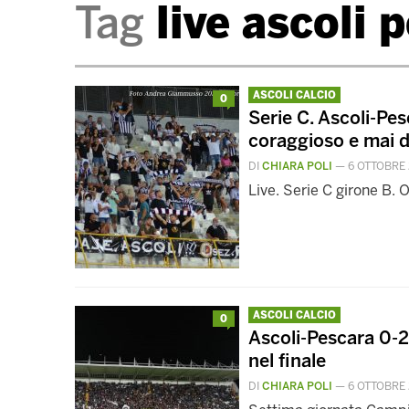
Tag
live ascoli 
ASCOLI CALCIO
0
Serie C. Ascoli-Pes
coraggioso e mai
DI
CHIARA POLI
—
6 OTTOBRE
Live. Serie C girone B. 
ASCOLI CALCIO
0
Ascoli-Pescara 0-2
nel finale
DI
CHIARA POLI
—
6 OTTOBRE 