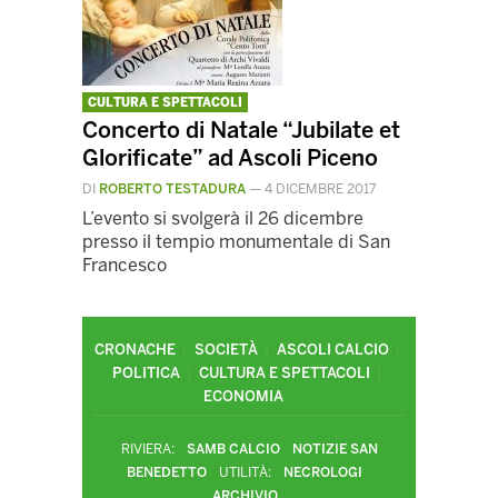
CULTURA E SPETTACOLI
Concerto di Natale “Jubilate et
Glorificate” ad Ascoli Piceno
DI
ROBERTO TESTADURA
—
4 DICEMBRE 2017
L’evento si svolgerà il 26 dicembre
presso il tempio monumentale di San
Francesco
CRONACHE
SOCIETÀ
ASCOLI CALCIO
POLITICA
CULTURA E SPETTACOLI
ECONOMIA
RIVIERA:
SAMB CALCIO
NOTIZIE SAN
BENEDETTO
UTILITÀ:
NECROLOGI
ARCHIVIO