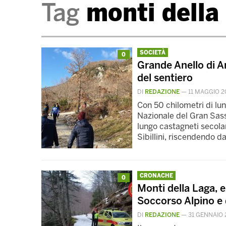
Tag
monti della 
SOCIETÀ
0
Grande Anello di Ar
del sentiero
DI
REDAZIONE
—
11 MAGGIO 2
Con 50 chilometri di lung
Nazionale del Gran Sass
lungo castagneti secolar
Sibillini, riscendendo d
CRONACHE
0
Monti della Laga, e
Soccorso Alpino e 
DI
REDAZIONE
—
31 GENNAIO 