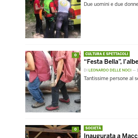
Due uomini e due donn
CULTURA E SPETTACOLI
0
“Festa Bella”, l’alb
DI
LEONARDO DELLE NOCI
—
Tantissime persone al s
SOCIETÀ
0
Inaugurata a Macchi