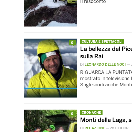
Il resoconto
CULTURA E SPETTACOLI
0
La bellezza del Pi
sulla Rai
DI
LEONARDO DELLE NOCI
—
RIGUARDA LA PUNTATA M
mostrato in televisione 
Sugli scudi anche Monti d
CRONACHE
0
Monti della Laga, s
DI
REDAZIONE
—
28 OTTOBRE 