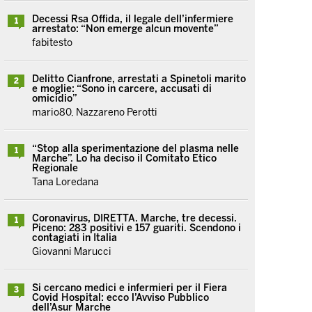
Decessi Rsa Offida, il legale dell’infermiere
1
arrestato: “Non emerge alcun movente”
fabitesto
Delitto Cianfrone, arrestati a Spinetoli marito
2
e moglie: “Sono in carcere, accusati di
omicidio”
mario80, Nazzareno Perotti
“Stop alla sperimentazione del plasma nelle
1
Marche”. Lo ha deciso il Comitato Etico
Regionale
Tana Loredana
Coronavirus, DIRETTA. Marche, tre decessi.
1
Piceno: 283 positivi e 157 guariti. Scendono i
contagiati in Italia
Giovanni Marucci
Si cercano medici e infermieri per il Fiera
3
Covid Hospital: ecco l’Avviso Pubblico
dell’Asur Marche