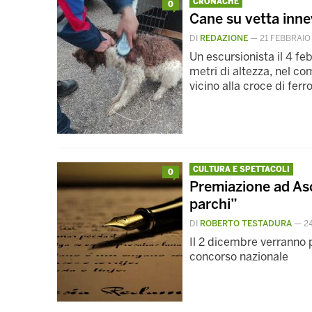
CRONACHE
0
Cane su vetta inne
DI
REDAZIONE
—
21 FEBBRAIO
Un escursionista il 4 fe
metri di altezza, nel co
vicino alla croce di ferr
CULTURA E SPETTACOLI
0
Premiazione ad Asc
parchi”
DI
ROBERTO TESTADURA
—
2
Il 2 dicembre verranno p
concorso nazionale