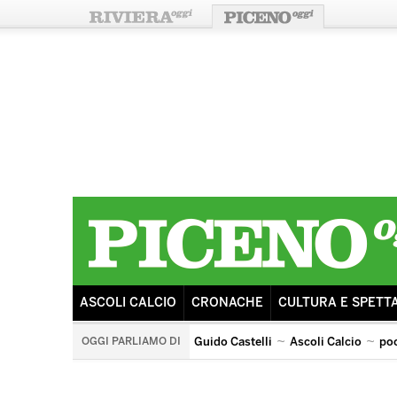
ASCOLI CALCIO
CRONACHE
CULTURA E SPETT
OGGI PARLIAMO DI
Guido Castelli
Ascoli Calcio
po
arengo
ricostruzione
sisma
tributo ai pooh