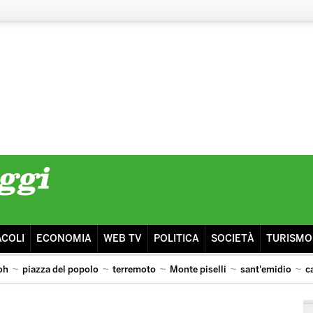
ACOLI
ECONOMIA
WEB TV
POLITICA
SOCIETÀ
TURISMO
oh
piazza del popolo
terremoto
Monte piselli
sant'emidio
c