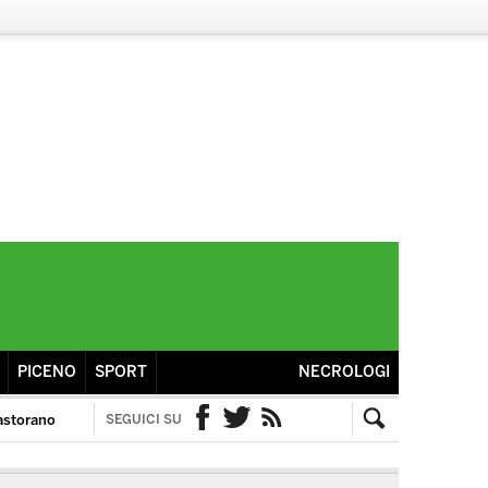
PICENO
SPORT
NECROLOGI
astorano
SEGUICI SU
Facebook
Twitter
RSS
Cerca