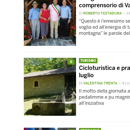
comprensorio di Va
DI
ROBERTO TESTADURA
—
1
“Questo è l’ennesimo segn
voglia ed all’energia di 
montagna” le parole del
TURISMO
0
Cicloturistica e pra
luglio
DI
VALENTINA TRENTA
—
9 LU
Il motto della giornat
pedalimme e pu magnimm
all'iniziativa