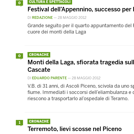
CULTURA E SPETTACOLI
0
Festival dell’Appennino, successo per
DI
REDAZIONE
—
28 MAGGIO 2012
Grande seguito per il quarto appuntamento del F
cuore dei monti della Laga
CRONACHE
0
Monti della Laga, sfiorata tragedia sul
Cascate
DI
EDUARDO PARENTE
—
28 MAGGIO 2012
V.B. di 31 anni, di Ascoli Piceno, scivola da uno s
fiume. Immediati i soccorsi dell’eliambulanza e 
riescono a trasportarlo al’ospedale di Teramo.
CRONACHE
1
Terremoto, lievi scosse nel Piceno