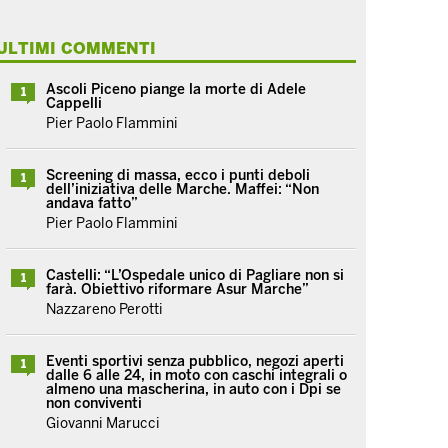
ULTIMI COMMENTI
Ascoli Piceno piange la morte di Adele
1
Cappelli
Pier Paolo Flammini
Screening di massa, ecco i punti deboli
1
dell’iniziativa delle Marche. Maffei: “Non
andava fatto”
Pier Paolo Flammini
Castelli: “L’Ospedale unico di Pagliare non si
1
farà. Obiettivo riformare Asur Marche”
Nazzareno Perotti
Eventi sportivi senza pubblico, negozi aperti
1
dalle 6 alle 24, in moto con caschi integrali o
almeno una mascherina, in auto con i Dpi se
non conviventi
Giovanni Marucci