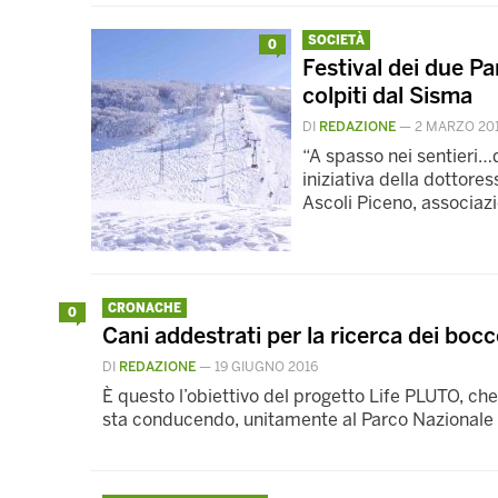
SOCIETÀ
0
Festival dei due Par
colpiti dal Sisma
DI
REDAZIONE
—
2 MARZO 20
“A spasso nei sentieri…d
iniziativa della dottore
Ascoli Piceno, associaz
CRONACHE
0
Cani addestrati per la ricerca dei boc
DI
REDAZIONE
—
19 GIUGNO 2016
È questo l’obiettivo del progetto Life PLUTO, che
sta conducendo, unitamente al Parco Nazionale 