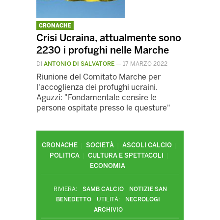
CRONACHE
Crisi Ucraina, attualmente sono
2230 i profughi nelle Marche
DI
ANTONIO DI SALVATORE
—
17 MARZO 2022
Riunione del Comitato Marche per
l'accoglienza dei profughi ucraini.
Aguzzi: "Fondamentale censire le
persone ospitate presso le questure"
CRONACHE
SOCIETÀ
ASCOLI CALCIO
POLITICA
CULTURA E SPETTACOLI
ECONOMIA
RIVIERA:
SAMB CALCIO
NOTIZIE SAN
BENEDETTO
UTILITÀ:
NECROLOGI
ARCHIVIO