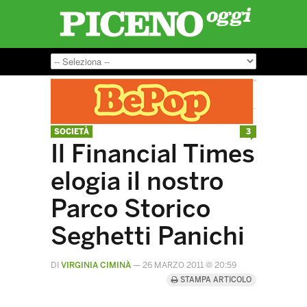
SOCIETÀ
3
Il Financial Times
elogia il nostro
Parco Storico
Seghetti Panichi
DI
VIRGINIA CIMINÀ
—
26 MARZO 2011 @ 20:59
STAMPA ARTICOLO