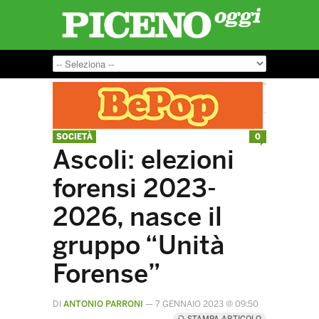
SOCIETÀ
0
Ascoli: elezioni
forensi 2023-
2026, nasce il
gruppo “Unità
Forense”
DI
ANTONIO PARRONI
—
7 GENNAIO 2023 @ 09:50