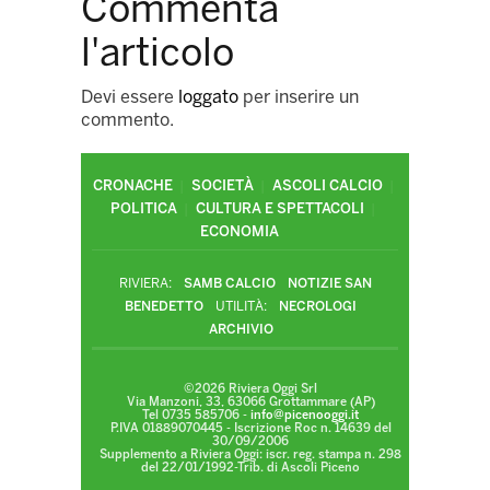
Commenta
l'articolo
Devi essere
loggato
per inserire un
commento.
CRONACHE
SOCIETÀ
ASCOLI CALCIO
POLITICA
CULTURA E SPETTACOLI
ECONOMIA
RIVIERA:
SAMB CALCIO
NOTIZIE SAN
BENEDETTO
UTILITÀ:
NECROLOGI
ARCHIVIO
©2026 Riviera Oggi Srl
Via Manzoni, 33, 63066 Grottammare (AP)
Tel 0735 585706 -
info@picenooggi.it
P.IVA 01889070445 - Iscrizione Roc n. 14639 del
30/09/2006
Supplemento a Riviera Oggi: iscr. reg. stampa n. 298
del 22/01/1992-Trib. di Ascoli Piceno