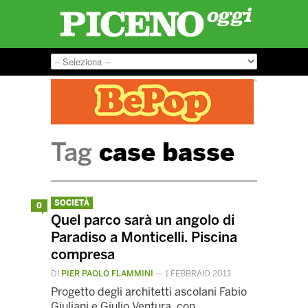
Tag
case basse
SOCIETÀ
0
Quel parco sarà un angolo di
Paradiso a Monticelli. Piscina
compresa
DI
PIER PAOLO FLAMMINI
—
1 FEBBRAIO 2013
Progetto degli architetti ascolani Fabio
Giuliani e Giulio Ventura, con