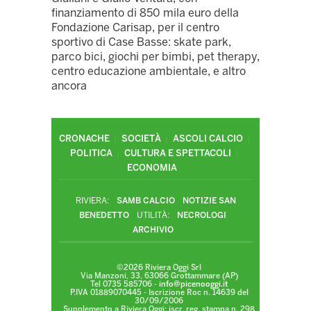
finanziamento di 850 mila euro della
Fondazione Carisap, per il centro
sportivo di Case Basse: skate park,
parco bici, giochi per bimbi, pet therapy,
centro educazione ambientale, e altro
ancora
CRONACHE
SOCIETÀ
ASCOLI CALCIO
POLITICA
CULTURA E SPETTACOLI
ECONOMIA
RIVIERA:
SAMB CALCIO
NOTIZIE SAN
BENEDETTO
UTILITÀ:
NECROLOGI
ARCHIVIO
©2026 Riviera Oggi Srl
Via Manzoni, 33, 63066 Grottammare (AP)
Tel 0735 585706 -
info@picenooggi.it
P.IVA 01889070445 - Iscrizione Roc n. 14639 del
30/09/2006
Supplemento a Riviera Oggi: iscr. reg. stampa n. 298