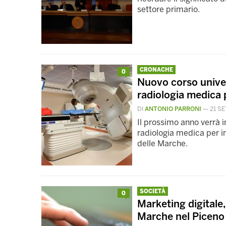
settore primario.
CRONACHE
0
Nuovo corso univers
radiologia medica 
DI
ANTONIO PARRONI
—
21 S
Il prossimo anno verrà i
radiologia medica per i
delle Marche.
SOCIETÀ
0
Marketing digitale,
Marche nel Piceno