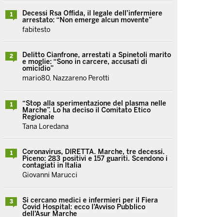
Decessi Rsa Offida, il legale dell’infermiere
1
arrestato: “Non emerge alcun movente”
fabitesto
Delitto Cianfrone, arrestati a Spinetoli marito
2
e moglie: “Sono in carcere, accusati di
omicidio”
mario80, Nazzareno Perotti
“Stop alla sperimentazione del plasma nelle
1
Marche”. Lo ha deciso il Comitato Etico
Regionale
Tana Loredana
Coronavirus, DIRETTA. Marche, tre decessi.
1
Piceno: 283 positivi e 157 guariti. Scendono i
contagiati in Italia
Giovanni Marucci
Si cercano medici e infermieri per il Fiera
3
Covid Hospital: ecco l’Avviso Pubblico
dell’Asur Marche