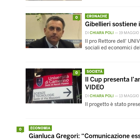
CRONACHE
0
Gibellieri sostiene
DI
CHIARA POLI
—
19 MAGGIO
Il pro Rettore dell' UNIV
sociali ed economici del
SOCIETÀ
0
Il Cup presenta l’a
VIDEO
DI
CHIARA POLI
—
13 MAGGIO
Il progetto è stato pre
ECONOMIA
0
Gianluca Gregori: “Comunicazione ess