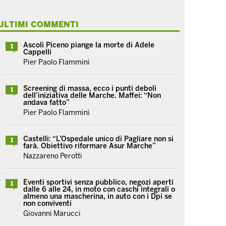
ULTIMI COMMENTI
Ascoli Piceno piange la morte di Adele
1
Cappelli
Pier Paolo Flammini
Screening di massa, ecco i punti deboli
1
dell’iniziativa delle Marche. Maffei: “Non
andava fatto”
Pier Paolo Flammini
Castelli: “L’Ospedale unico di Pagliare non si
1
farà. Obiettivo riformare Asur Marche”
Nazzareno Perotti
Eventi sportivi senza pubblico, negozi aperti
1
dalle 6 alle 24, in moto con caschi integrali o
almeno una mascherina, in auto con i Dpi se
non conviventi
Giovanni Marucci