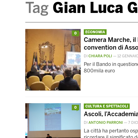
Tag
Gian Luca G
ECONOMIA
0
Camera Marche, il b
convention di Ass
DI
CHIARA POLI
—
12 GENNAI
Per il Bando in questio
800mila euro
CULTURA E SPETTACOLI
0
Ascoli, l’Accademia
DI
ANTONIO PARRONI
—
7 DI
La città ha pertanto os
ricordare il significato 