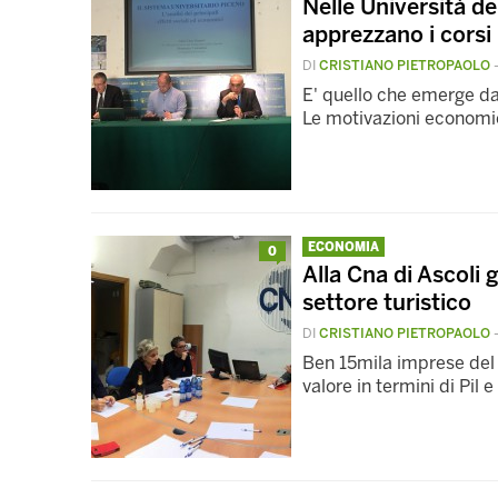
Nelle Università del
apprezzano i corsi
DI
CRISTIANO PIETROPAOLO
E' quello che emerge dal
Le motivazioni economich
ECONOMIA
0
Alla Cna di Ascoli g
settore turistico
DI
CRISTIANO PIETROPAOLO
Ben 15mila imprese del 
valore in termini di Pil 