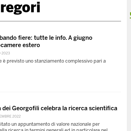
regori
ando fiere: tutte le info. A giugno
ocamere estero
O 2023
ne è previsto uno stanziamento complessivo pari a
 dei Georgofili celebra la ricerca scientifica
CEMBRE 2022
pitato un appuntamento di valore nazionale per
della ricerca in termini generali ed in particolare nel