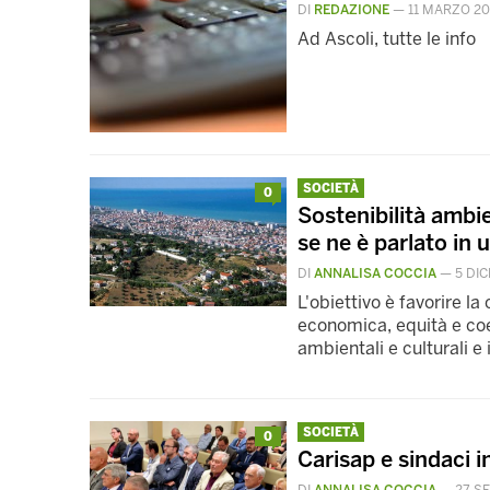
DI
REDAZIONE
—
11 MARZO 20
Ad Ascoli, tutte le info
SOCIETÀ
0
Sostenibilità ambi
se ne è parlato in
DI
ANNALISA COCCIA
—
5 DI
L'obiettivo è favorire l
economica, equità e coes
ambientali e culturali e 
SOCIETÀ
0
Carisap e sindaci i