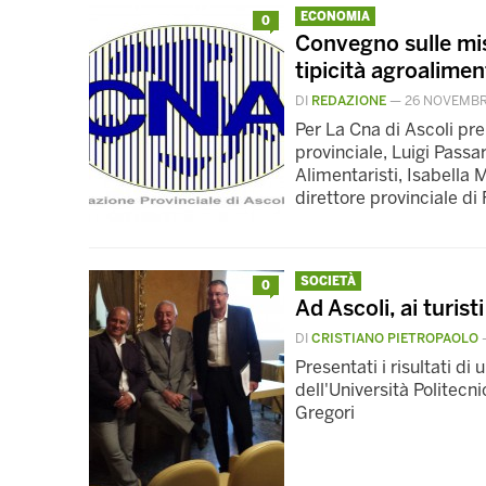
ECONOMIA
0
Convegno sulle mis
tipicità agroalimen
DI
REDAZIONE
—
26 NOVEMBR
Per La Cna di Ascoli pre
provinciale, Luigi Passar
Alimentaristi, Isabella M
direttore provinciale d
SOCIETÀ
0
Ad Ascoli, ai turis
DI
CRISTIANO PIETROPAOLO
Presentati i risultati di
dell'Università Politecn
Gregori