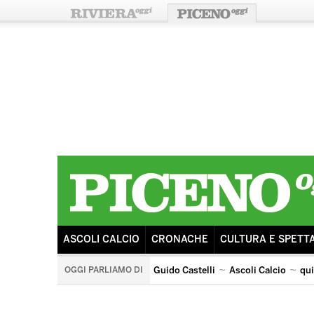
ASCOLI CALCIO
CRONACHE
CULTURA E SPETT
OGGI PARLIAMO DI
Guido Castelli
Ascoli Calcio
qu
castorano
arengo
ricostruzione
sisma
tributo