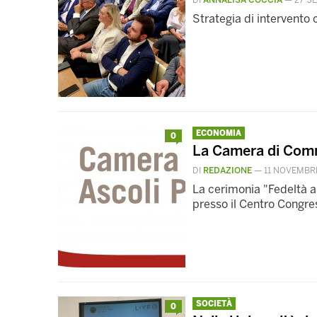
DI
ANNALISA COCCIA
—
27 S
Strategia di intervent
ECONOMIA
0
La Camera di Comm
DI
REDAZIONE
—
11 NOVEMBR
La cerimonia "Fedeltà a
presso il Centro Congre
SOCIETÀ
0