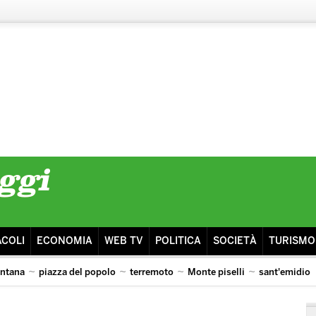
ACOLI
ECONOMIA
WEB TV
POLITICA
SOCIETÀ
TURISMO
intana
piazza del popolo
terremoto
Monte piselli
sant'emidio
 ai pooh