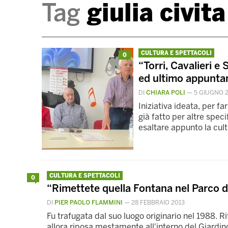
Tag
giulia civita
CULTURA E SPETTACOLI
0
“Torri, Cavalieri e 
ed ultimo appunt
DI
CHIARA POLI
—
5 GIUGNO 
Iniziativa ideata, per f
già fatto per altre speci
esaltare appunto la cultur
CULTURA E SPETTACOLI
0
“Rimettete quella Fontana nel Parco 
DI
PIER PAOLO FLAMMINI
—
28 FEBBRAIO 2013
Fu trafugata dal suo luogo originario nel 1988. R
allora riposa mestamente all'interno del Giardin