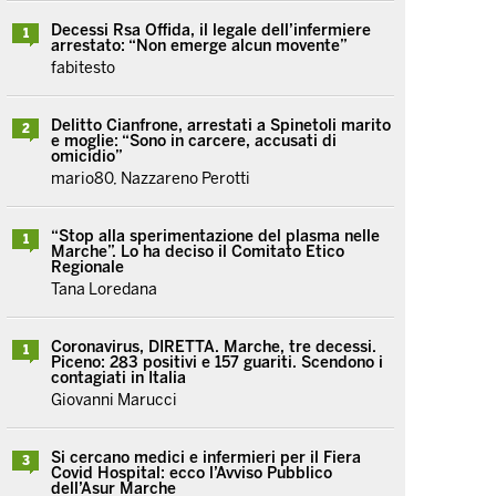
Decessi Rsa Offida, il legale dell’infermiere
1
arrestato: “Non emerge alcun movente”
fabitesto
Delitto Cianfrone, arrestati a Spinetoli marito
2
e moglie: “Sono in carcere, accusati di
omicidio”
mario80, Nazzareno Perotti
“Stop alla sperimentazione del plasma nelle
1
Marche”. Lo ha deciso il Comitato Etico
Regionale
Tana Loredana
Coronavirus, DIRETTA. Marche, tre decessi.
1
Piceno: 283 positivi e 157 guariti. Scendono i
contagiati in Italia
Giovanni Marucci
Si cercano medici e infermieri per il Fiera
3
Covid Hospital: ecco l’Avviso Pubblico
dell’Asur Marche