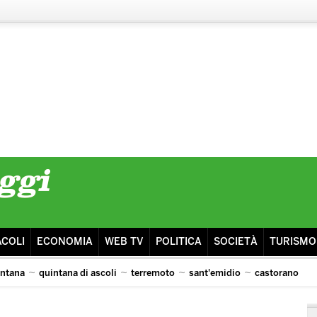
ACOLI
ECONOMIA
WEB TV
POLITICA
SOCIETÀ
TURISMO
intana
quintana di ascoli
terremoto
sant'emidio
castorano
isma
ascoli lazio