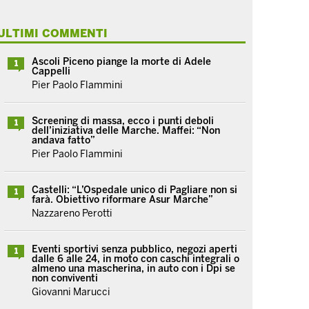
ULTIMI COMMENTI
Ascoli Piceno piange la morte di Adele
1
Cappelli
Pier Paolo Flammini
Screening di massa, ecco i punti deboli
1
dell’iniziativa delle Marche. Maffei: “Non
andava fatto”
Pier Paolo Flammini
Castelli: “L’Ospedale unico di Pagliare non si
1
farà. Obiettivo riformare Asur Marche”
Nazzareno Perotti
Eventi sportivi senza pubblico, negozi aperti
1
dalle 6 alle 24, in moto con caschi integrali o
almeno una mascherina, in auto con i Dpi se
non conviventi
Giovanni Marucci