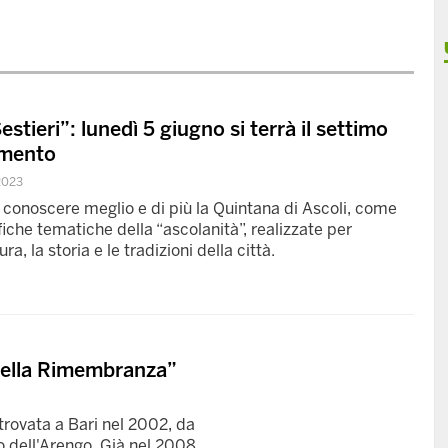
Sestieri”: lunedì 5 giugno si terrà il settimo
amento
2023
ar conoscere meglio e di più la Quintana di Ascoli, come
fiche tematiche della “ascolanità”, realizzate per
a, la storia e le tradizioni della città.
della Rimembranza”
itrovata a Bari nel 2002, da
o dell'Arengo. Già nel 2008