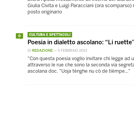
Giulia Civita e Luigi Paracciani (ora scomparso) n
posto originario
CULTURA E SPETTACOLI
0
Poesia in dialetto ascolano: “Li ruette”
DI
REDAZIONE
—
5 FEBBRAIO 2013
"Con questa poesia voglio invitare chi legge ad 
attraverso le rue che sono la seconda via segreta 
ascolana doc. "Uoja tènghe nu cò de tièmpe..."