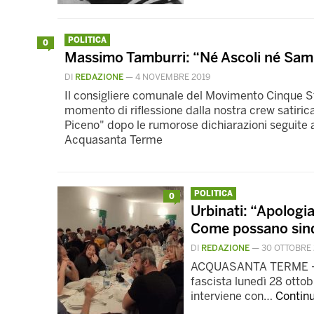
POLITICA
0
Massimo Tamburri: “Né Ascoli né Sa
DI
REDAZIONE
—
4 NOVEMBRE 2019
Il consigliere comunale del Movimento Cinque Ste
momento di riflessione dalla nostra crew satirica
Piceno" dopo le rumorose dichiarazioni seguite a
Acquasanta Terme
POLITICA
0
Urbinati: “Apologi
Come possano sind
DI
REDAZIONE
—
30 OTTOBRE 
ACQUASANTA TERME – In 
fascista lunedì 28 ottobr
interviene con…
Contin