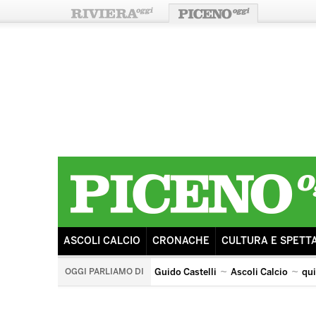
ASCOLI CALCIO
CRONACHE
CULTURA E SPETT
OGGI PARLIAMO DI
Guido Castelli
Ascoli Calcio
qu
sant'emidio
arengo
ricostruzione
sisma
ascoli