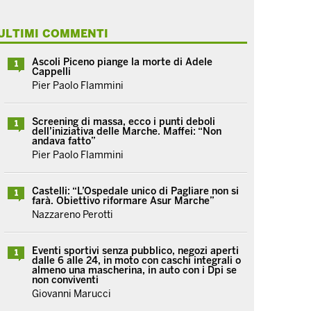
ULTIMI COMMENTI
Ascoli Piceno piange la morte di Adele
1
Cappelli
Pier Paolo Flammini
Screening di massa, ecco i punti deboli
1
dell’iniziativa delle Marche. Maffei: “Non
andava fatto”
Pier Paolo Flammini
Castelli: “L’Ospedale unico di Pagliare non si
1
farà. Obiettivo riformare Asur Marche”
Nazzareno Perotti
Eventi sportivi senza pubblico, negozi aperti
1
dalle 6 alle 24, in moto con caschi integrali o
almeno una mascherina, in auto con i Dpi se
non conviventi
Giovanni Marucci