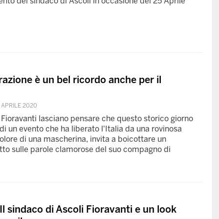
ento del sindaco di Ascoli in occasione del 25 Aprile
razione è un bel ricordo anche per il
 APRILE 2020
Fioravanti lasciano pensare che questo storico giorno
o di un evento che ha liberato l'Italia da una rovinosa
colore di una mascherina, invita a boicottare un
zitto sulle parole clamorose del suo compagno di
 sindaco di Ascoli Fioravanti e un look