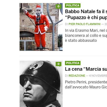
POLITICA
0
Babbo Natale fa il
“Pupazzo è chi pup
DI
PIER PAOLO FLAMMINI
—
1
In via Erasmo Mari, nel 
bianconera al collo e su
è stato abbassato
POLITICA
0
La cena “Marcia su
DI
REDAZIONE
—
4 NOVEMBRE
Pietro Perini, president
dall'avvocato Mauro Gi