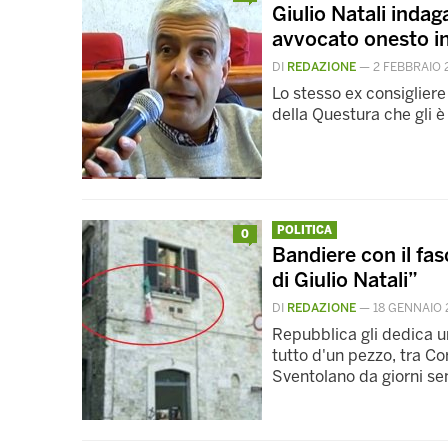
Giulio Natali indag
avvocato onesto i
DI
REDAZIONE
—
2 FEBBRAIO 
Lo stesso ex consiglier
della Questura che gli 
POLITICA
0
Bandiere con il fasc
di Giulio Natali”
DI
REDAZIONE
—
18 GENNAIO 
Repubblica gli dedica un
tutto d'un pezzo, tra Cor
Sventolano da giorni s