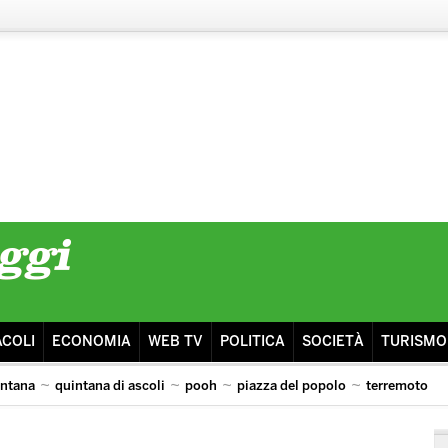
ACOLI
ECONOMIA
WEB TV
POLITICA
SOCIETÀ
TURISMO
intana
quintana di ascoli
pooh
piazza del popolo
terremoto
 lazio