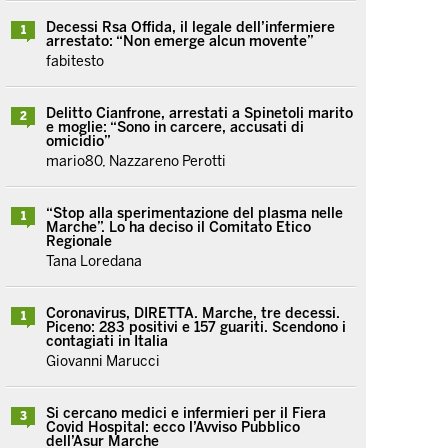
Decessi Rsa Offida, il legale dell’infermiere
1
arrestato: “Non emerge alcun movente”
fabitesto
Delitto Cianfrone, arrestati a Spinetoli marito
2
e moglie: “Sono in carcere, accusati di
omicidio”
mario80, Nazzareno Perotti
“Stop alla sperimentazione del plasma nelle
1
Marche”. Lo ha deciso il Comitato Etico
Regionale
Tana Loredana
Coronavirus, DIRETTA. Marche, tre decessi.
1
Piceno: 283 positivi e 157 guariti. Scendono i
contagiati in Italia
Giovanni Marucci
Si cercano medici e infermieri per il Fiera
3
Covid Hospital: ecco l’Avviso Pubblico
dell’Asur Marche