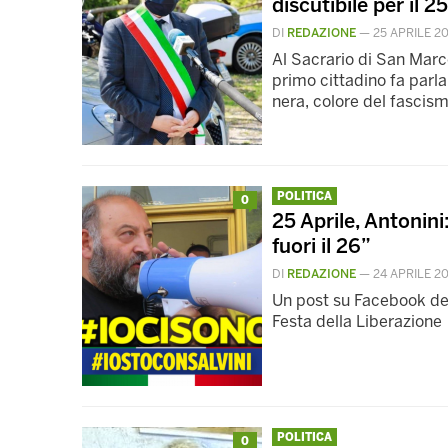
discutibile per il 25
DI
REDAZIONE
—
25 APRILE 2
Al Sacrario di San Marco
primo cittadino fa parl
nera, colore del fascism
POLITICA
0
25 Aprile, Antonini:
fuori il 26”
DI
REDAZIONE
—
24 APRILE 2
Un post su Facebook del 
Festa della Liberazione
POLITICA
0