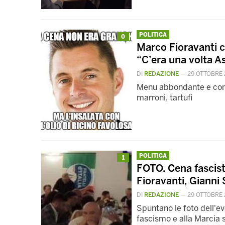
POLITICA
0
Marco Fioravanti 
“C’era una volta As
DI
REDAZIONE
—
29 OTTOBRE 
Menu abbondante e con 
marroni, tartufi
POLITICA
1
FOTO. Cena fascis
Fioravanti, Gianni S
DI
REDAZIONE
—
29 OTTOBRE 
Spuntano le foto dell'
fascismo e alla Marcia s