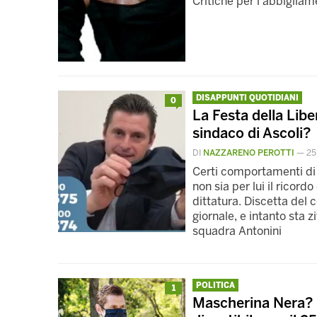
Critiche per l'abbigliam
DISAPPUNTI QUOTIDIANI
0
La Festa della Libe
sindaco di Ascoli?
DI
NAZZARENO PEROTTI
—
25
Certi comportamenti di 
non sia per lui il ricord
dittatura. Discetta del 
giornale, e intanto sta 
squadra Antonini
POLITICA
1
Mascherina Nera? Il