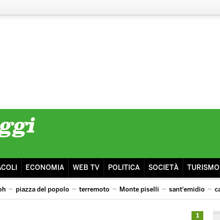
ACOLI
ECONOMIA
WEB TV
POLITICA
SOCIETÀ
TURISMO
oh
piazza del popolo
terremoto
Monte piselli
sant'emidio
c
1