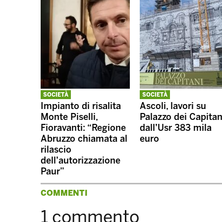
SOCIETÀ
SOCIETÀ
Impianto di risalita
Ascoli, lavori su
Monte Piselli,
Palazzo dei Capitan
Fioravanti: “Regione
dall’Usr 383 mila
Abruzzo chiamata al
euro
rilascio
dell’autorizzazione
Paur”
COMMENTI
1 commento