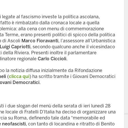
egate al fascismo investe la politica ascolana,
Il fatto è rimbalzato dalla cronaca locale a quella
 polemica: alla cena con menu di commemorazione
a Terme, erano presenti politici di spicco della politica
co di Ascoli
Marco Fioravanti
, l’assessore all’Urbanistica
Luigi Capriotti
, secondo qualcuno anche il vicesindaco
ti della Riviera. Presenti inoltre il parlamentare
dinatore regionale
Carlo Ciccioli
.
po la notizia diffusa inizialmente da Rifondazione
eli
(
clicca qui
) ha scritto tramite i Giovani Democratici
ovani Democratici
.
esti i due slogan del menù della serata di ieri lunedì 28
ne locale di Fratelli D’Italia ha deciso di organizzare una
rcia su Roma, definendo tale data “memorabile ed
e neofascisti
, con tanto di locandina e ritratto di Benito