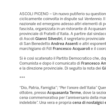
ASCOLI PICENO – Un nuovo putiferio su questioni l
ciclicamente coinvolta in dispute sul
Ventennio
. 
nazionale ed emergono adesso altri elementi di
fascista, organizzata in un ristorante di Acquasant
provinciale di Fratelli d’Italia. A partire dal sinda
di Ascoli
Gianni Silvestri
, il segretario provinciale
di San Benedetto
Andrea Assent
i e altri esponen
marchigiano di FdI
Francesco Acquaroli
e il coor
Si è così scatenato il Partito Democratico che, do
Comunista e dopo il comunicato di
Francesco Am
e la direzione provinciale. Di seguito la nota dei
Gi
***
“Dio, Patria, Famiglia”; “Per l’onore dell’Italia” Qu
ottobre, presso
Acquasanta Terme
, dove la sezio
cena commemorativa per l’anniversario della ma
indelebile”. Una vera e propria
cena di nostalgici 