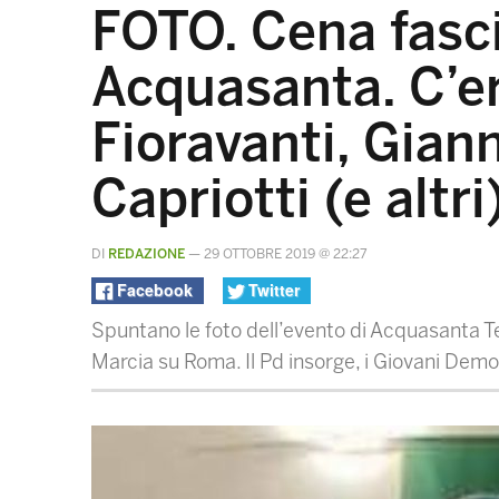
FOTO. Cena fasc
Acquasanta. C’e
Fioravanti, Gianni
Capriotti (e altri
DI
REDAZIONE
—
29 OTTOBRE 2019 @ 22:27
Facebook
Twitter
Spuntano le foto dell’evento di Acquasanta T
Marcia su Roma. Il Pd insorge, i Giovani Democ