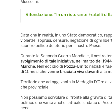
Mussolini.
Rifondazione: “In un ristorante Fratelli d
Data che in realtà, in uno Stato democratico, rappr
violenze, soprusi, censure, negazione di ogni li
scontro bellico deleterio per il nostro Paese.
Durante la Seconda Guerra Mondiale, il nostro terr
svolgimento di tale iniziativa, nel marzo del 1944,
Marche
. Nell’eccidio di
Pozza-Umit
o nazisti e fas
di 11 mesi che venne bruciata viva davanti alla m
Territorio che ad oggi vanta la Medaglia D’Oro al va
che provinciale.
Non possiamo sorvolare di fronte alla gravità di tale
politico che vanta anche l’attuale sindaco di Asco
cena.