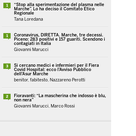
“Stop alla sperimentazione del plasma nelle
1
Marche”. Lo ha deciso il Comitato Etico
Regionale
Tana Loredana
Coronavirus, DIRETTA. Marche, tre decessi.
1
Piceno: 283 positivi e 157 guariti. Scendono i
contagiati in Italia
Giovanni Marucci
Si cercano medici e infermieri per il Fiera
3
Covid Hospital: ecco l’Avviso Pubblico
dell’Asur Marche
benitor, fabitesto, Nazzareno Perotti
Fioravanti: “La mascherina che indosso è blu,
2
non nera”
Giovanni Marucci, Marco Rossi