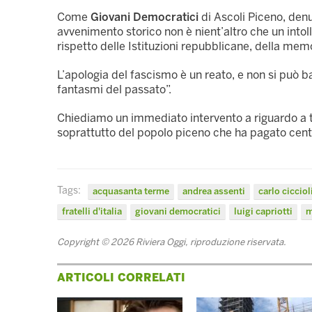
Come
Giovani Democratici
di Ascoli Piceno, den
avvenimento storico non è nient’altro che un intol
rispetto delle Istituzioni repubblicane, della memo
L’apologia del fascismo è un reato, e non si può b
fantasmi del passato”.
Chiediamo un immediato intervento a riguardo a tu
soprattutto del popolo piceno che ha pagato centin
Tags:
acquasanta terme
andrea assenti
carlo cicciol
fratelli d'italia
giovani democratici
luigi capriotti
m
Copyright © 2026 Riviera Oggi, riproduzione riservata.
ARTICOLI CORRELATI