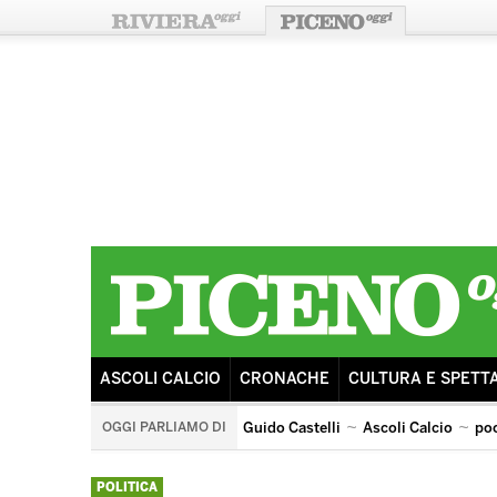
ASCOLI CALCIO
CRONACHE
CULTURA E SPETT
OGGI PARLIAMO DI
Guido Castelli
Ascoli Calcio
po
arengo
ricostruzione
sisma
tributo ai pooh
POLITICA