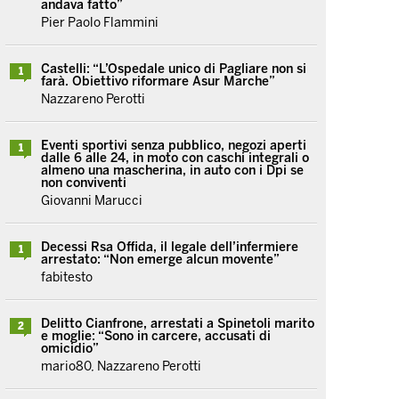
andava fatto”
Pier Paolo Flammini
Castelli: “L’Ospedale unico di Pagliare non si
1
farà. Obiettivo riformare Asur Marche”
Nazzareno Perotti
Eventi sportivi senza pubblico, negozi aperti
1
dalle 6 alle 24, in moto con caschi integrali o
almeno una mascherina, in auto con i Dpi se
non conviventi
Giovanni Marucci
Decessi Rsa Offida, il legale dell’infermiere
1
arrestato: “Non emerge alcun movente”
fabitesto
Delitto Cianfrone, arrestati a Spinetoli marito
2
e moglie: “Sono in carcere, accusati di
omicidio”
mario80, Nazzareno Perotti