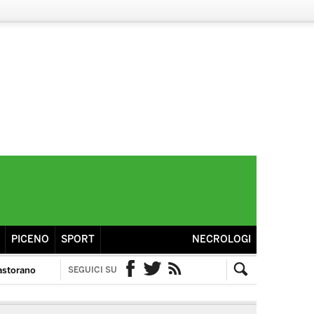
PICENO
SPORT
NECROLOGI
astorano
SEGUICI SU
Facebook
Twitter
RSS
Cerca