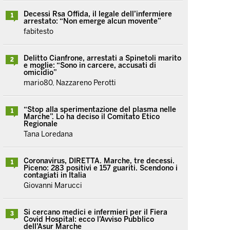
Decessi Rsa Offida, il legale dell’infermiere
1
arrestato: “Non emerge alcun movente”
fabitesto
Delitto Cianfrone, arrestati a Spinetoli marito
2
e moglie: “Sono in carcere, accusati di
omicidio”
mario80, Nazzareno Perotti
“Stop alla sperimentazione del plasma nelle
1
Marche”. Lo ha deciso il Comitato Etico
Regionale
Tana Loredana
Coronavirus, DIRETTA. Marche, tre decessi.
1
Piceno: 283 positivi e 157 guariti. Scendono i
contagiati in Italia
Giovanni Marucci
Si cercano medici e infermieri per il Fiera
3
Covid Hospital: ecco l’Avviso Pubblico
dell’Asur Marche