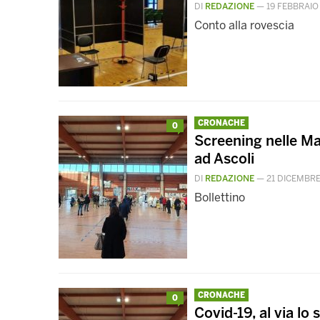
DI
REDAZIONE
—
19 FEBBRAIO
Conto alla rovescia
CRONACHE
0
Screening nelle Ma
ad Ascoli
DI
REDAZIONE
—
21 DICEMBRE
Bollettino
CRONACHE
0
Covid-19, al via lo