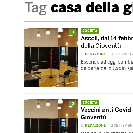
Tag
casa della g
SOCIETÀ
0
Ascoli, dal 14 febb
della Gioventù
DI
REDAZIONE
—
9 FEBBRAIO 
Essendo ad oggi cambiat
da parte dei cittadini (
SOCIETÀ
0
Vaccini anti-Covid 
Gioventù
DI
REDAZIONE
—
2 SETTEMBR