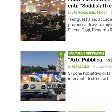
enti: “Soddisfatti 
DI
LEONARDO DELLE NOCI
—
"Per quest'anno accade
promessa di avere migli
Piceno Oggi, Riccardo R
CULTURA E SPETTACOLI
0
“Arte Pubblica – st
DI
REDAZIONE
—
4 LUGLIO 20
Si pone l'obiettivo di fa
interventi di street art