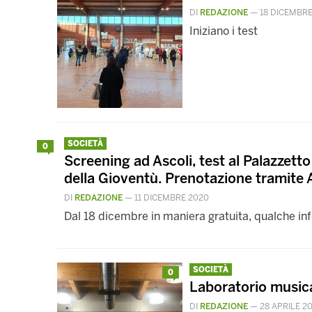
DI
REDAZIONE
—
18 DICEMBRE
Iniziano i test
SOCIETÀ
0
Screening ad Ascoli, test al Palazzetto 
della Gioventù. Prenotazione tramite
DI
REDAZIONE
—
11 DICEMBRE 2020
Dal 18 dicembre in maniera gratuita, qualche in
SOCIETÀ
0
Laboratorio musica
DI
REDAZIONE
—
28 APRILE 2