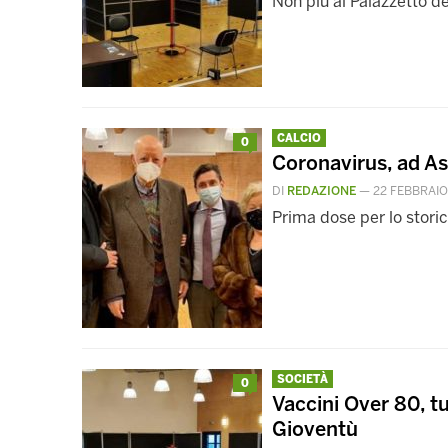
Non più al Palazzetto de
CALCIO
0
Coronavirus, ad As
DI
REDAZIONE
—
22 FEBBRAIO
Prima dose per lo stori
SOCIETÀ
0
Vaccini Over 80, tu
Gioventù