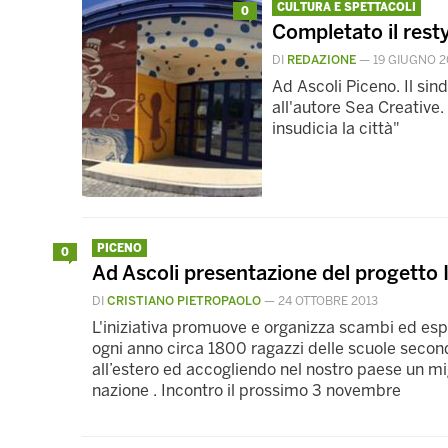
CULTURA E SPETTACOLI
0
Completato il rest
DI
REDAZIONE
—
19 GIUGNO 2
Ad Ascoli Piceno. Il si
all'autore Sea Creative.
insudicia la città"
PICENO
0
Ad Ascoli presentazione del progetto 
DI
CRISTIANO PIETROPAOLO
—
24 OTTOBRE 2013
L'iniziativa promuove e organizza scambi ed espe
ogni anno circa 1800 ragazzi delle scuole second
all’estero ed accogliendo nel nostro paese un mig
nazione . Incontro il prossimo 3 novembre