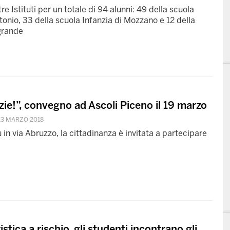
tre Istituti per un totale di 94 alunni: 49 della scuola
ntonio, 33 della scuola Infanzia di Mozzano e 12 della
grande
zie!”, convegno ad Ascoli Piceno il 19 marzo
13 MARZO 2018
 in via Abruzzo, la cittadinanza è invitata a partecipare
stica a rischio, gli studenti incontrano gli