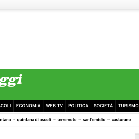
ACOLI
ECONOMIA
WEB TV
POLITICA
SOCIETÀ
TURISMO
intana
quintana di ascoli
terremoto
sant'emidio
castorano
isma
ascoli lazio