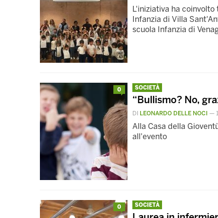
L'iniziativa ha coinvolto 
Infanzia di Villa Sant'A
scuola Infanzia di Vena
SOCIETÀ
0
“Bullismo? No, gra
DI
LEONARDO DELLE NOCI
—
Alla Casa della Gioventù
all'evento
SOCIETÀ
0
Laurea in infermieri