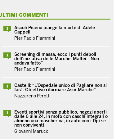
ULTIMI COMMENTI
Ascoli Piceno piange la morte di Adele
1
Cappelli
Pier Paolo Flammini
Screening di massa, ecco i punti deboli
1
dell’iniziativa delle Marche. Maffei: “Non
andava fatto”
Pier Paolo Flammini
Castelli: “L’Ospedale unico di Pagliare non si
1
farà. Obiettivo riformare Asur Marche”
Nazzareno Perotti
Eventi sportivi senza pubblico, negozi aperti
1
dalle 6 alle 24, in moto con caschi integrali o
almeno una mascherina, in auto con i Dpi se
non conviventi
Giovanni Marucci