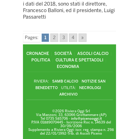
i dati del 2018, sono stati il direttore,
Francesco Balloni, ed il presidente, Luigi
Passaretti
Pages:
1
2
3
4
»
CRONACHE
SOCIETÀ
ASCOLI CALCIO
POLITICA
CULTURA E SPETTACOLI
ECONOMIA
RIVIERA:
SAMB CALCIO
NOTIZIE SAN
BENEDETTO
UTILITÀ:
NECROLOGI
ARCHIVIO
©2026 Riviera Oggi Srl
Via Manzoni, 33, 63066 Grottammare (AP)
Tel 0735 585706 -
info@picenooggi.it
P.IVA 01889070445 - Iscrizione Roc n. 14639 del
30/09/2006
Supplemento a Riviera Oggi: iscr. reg. stampa n. 298
del 22/01/1992-Trib. di Ascoli Piceno