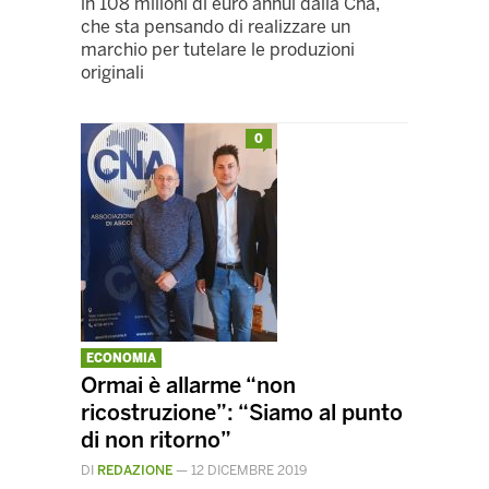
in 108 milioni di euro annui dalla Cna,
che sta pensando di realizzare un
marchio per tutelare le produzioni
originali
0
ECONOMIA
Ormai è allarme “non
ricostruzione”: “Siamo al punto
di non ritorno”
DI
REDAZIONE
—
12 DICEMBRE 2019