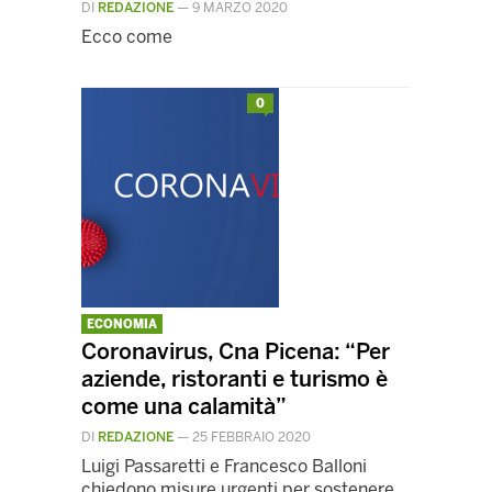
DI
REDAZIONE
—
9 MARZO 2020
Ecco come
0
ECONOMIA
Coronavirus, Cna Picena: “Per
aziende, ristoranti e turismo è
come una calamità”
DI
REDAZIONE
—
25 FEBBRAIO 2020
Luigi Passaretti e Francesco Balloni
chiedono misure urgenti per sostenere