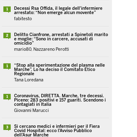
Decessi Rsa Offida, il legale dell’infermiere
1
arrestato: “Non emerge alcun movente”
fabitesto
Delitto Cianfrone, arrestati a Spinetoli marito
2
e moglie: “Sono in carcere, accusati di
omicidio”
mario80, Nazzareno Perotti
“Stop alla sperimentazione del plasma nelle
1
Marche”. Lo ha deciso il Comitato Etico
Regionale
Tana Loredana
Coronavirus, DIRETTA. Marche, tre decessi.
1
Piceno: 283 positivi e 157 guariti. Scendono i
contagiati in Italia
Giovanni Marucci
Si cercano medici e infermieri per il Fiera
3
Covid Hospital: ecco l’Avviso Pubblico
dell’Asur Marche