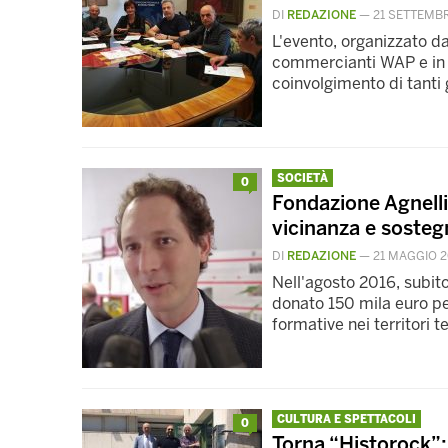
DI
REDAZIONE
—
21 SETTEMBR
L'evento, organizzato da
commercianti WAP e in 
coinvolgimento di tanti 
SOCIETÀ
0
Fondazione Agnelli
vicinanza e sosteg
DI
REDAZIONE
—
21 MAGGIO 2
Nell'agosto 2016, subit
donato 150 mila euro pe
formative nei territori 
CULTURA E SPETTACOLI
0
Torna “Historock”: 