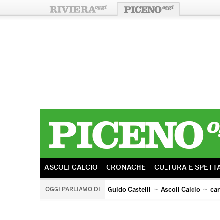
ASCOLI CALCIO
CRONACHE
CULTURA E SPETT
OGGI PARLIAMO DI
Guido Castelli
Ascoli Calcio
car
arengo
ricostruzione
sisma
tributo ai pooh