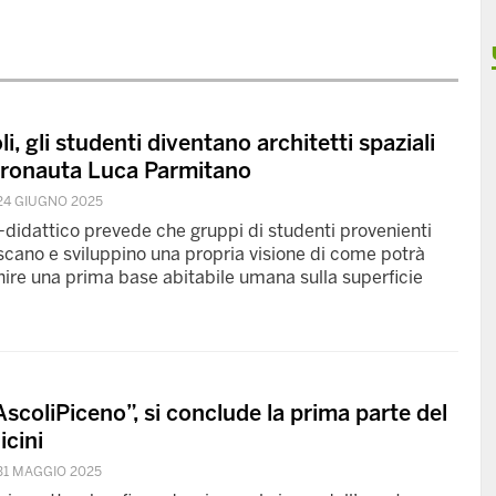
li, gli studenti diventano architetti spaziali
stronauta Luca Parmitano
24 GIUGNO 2025
-didattico prevede che gruppi di studenti provenienti
iscano e sviluppino una propria visione di come potrà
nire una prima base abitabile umana sulla superficie
scoliPiceno”, si conclude la prima parte del
icini
31 MAGGIO 2025