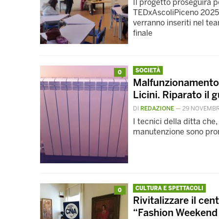
Il progetto proseguirà p
TEDxAscoliPiceno 2025, i
verranno inseriti nel te
finale
SOCIETÀ
0
Malfunzionamento a
Licini. Riparato il 
DI
REDAZIONE
—
29 NOVEMBR
I tecnici della ditta che
manutenzione sono pron
CULTURA E SPETTACOLI
0
Rivitalizzare il ce
“Fashion Weekend 