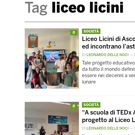
Tag
liceo licini
SOCIETÀ
0
Liceo Licini di Asco
ed incontrano l’a
DI
LEONARDO DELLE NOCI
—
Tale progetto educativo
da tutto il mondo defin
essere nei decenni a ve
lunare
SOCIETÀ
0
“A scuola di TEDx A
progetto al Liceo L
DI
LEONARDO DELLE NOCI
—