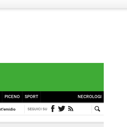
PICENO
SPORT
NECROLOGI
nt'emidio
SEGUICI SU
Facebook
Twitter
RSS
Cerca