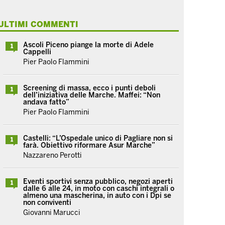
ULTIMI COMMENTI
Ascoli Piceno piange la morte di Adele
1
Cappelli
Pier Paolo Flammini
Screening di massa, ecco i punti deboli
1
dell’iniziativa delle Marche. Maffei: “Non
andava fatto”
Pier Paolo Flammini
Castelli: “L’Ospedale unico di Pagliare non si
1
farà. Obiettivo riformare Asur Marche”
Nazzareno Perotti
Eventi sportivi senza pubblico, negozi aperti
1
dalle 6 alle 24, in moto con caschi integrali o
almeno una mascherina, in auto con i Dpi se
non conviventi
Giovanni Marucci