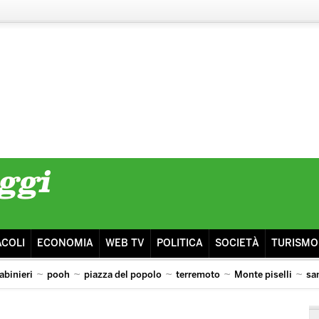
ACOLI
ECONOMIA
WEB TV
POLITICA
SOCIETÀ
TURISMO
abinieri
pooh
piazza del popolo
terremoto
Monte piselli
sa