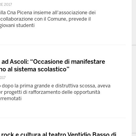
E 2017
lla Cna Picena insieme all'associazione dei
collaborazione con il Comune, prevede il
giovani studenti
 ad Ascoli: “Occasione di manifestare
no al sistema scolastico”
017
o dopo la prima grande e distruttiva scossa, aveva
r progetti di rafforzamento delle opportunità
terremotati
rock e cultura al teatro Ventidio Basso di