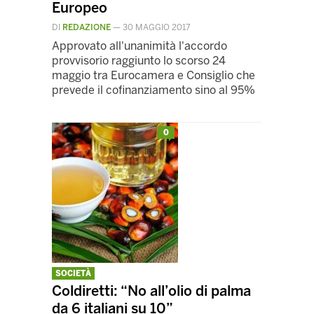
Europeo
DI
REDAZIONE
—
30 MAGGIO 2017
Approvato all'unanimità l'accordo
provvisorio raggiunto lo scorso 24
maggio tra Eurocamera e Consiglio che
prevede il cofinanziamento sino al 95%
0
SOCIETÀ
Coldiretti: “No all’olio di palma
da 6 italiani su 10”