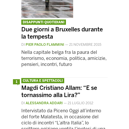
DISAPPUNTI QUOTIDIANI
Due giorni a Bruxelles durante
la tempesta
DI
PIER PAOLO FLAMMINI
—
21 NOVEMBRE 2015
Nella capitale belga fra la paura del
terrorismo, economia, politica, amicizie,
pensieri, incontri, futuro
CULTURA E SPETTACOLI
1
Magdi Cristiano Allam: “E se
tornassimo alla Lira?”
DI
ALESSANDRA ADDARI
—
21 LUGLIO 2012
Intervistato da Piceno Oggi all’interno
del forte Malatesta, in occasione del
ciclo di incontri “L’altra Italia”, lo
scrittore egiziano ventila l’ipotesi di una