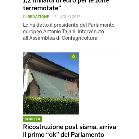
1,2 miliardi di euro per le zone
terremotate”
DI
REDAZIONE
—
7 LUGLIO 2017
Lo ha detto il presidente del Parlamento
europeo Antonio Tajani, intervenuto
all'Assemblea di Confagricoltura
0
SOCIETÀ
Ricostruzione post sisma, arriva
il primo “ok” del Parlamento