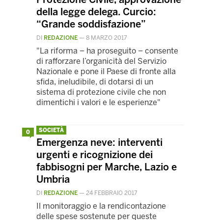
della legge delega. Curcio:
“Grande soddisfazione”
DI
REDAZIONE
—
8 MARZO 2017
"La riforma – ha proseguito – consente
di rafforzare l’organicità del Servizio
Nazionale e pone il Paese di fronte alla
sfida, ineludibile, di dotarsi di un
sistema di protezione civile che non
dimentichi i valori e le esperienze"
SOCIETÀ
0
Emergenza neve: interventi
urgenti e ricognizione dei
fabbisogni per Marche, Lazio e
Umbria
DI
REDAZIONE
—
24 FEBBRAIO 2017
Il monitoraggio e la rendicontazione
delle spese sostenute per queste