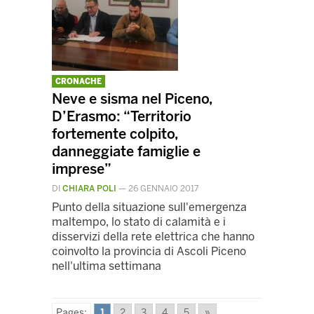
CRONACHE
Neve e sisma nel Piceno,
D’Erasmo: “Territorio
fortemente colpito,
danneggiate famiglie e
imprese”
DI
CHIARA POLI
—
26 GENNAIO 2017
Punto della situazione sull'emergenza
maltempo, lo stato di calamità e i
disservizi della rete elettrica che hanno
coinvolto la provincia di Ascoli Piceno
nell'ultima settimana
Pages:
1
2
3
4
5
»